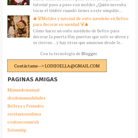
tutorial paso a paso con moldes ¿Quién necesita
tocar el timbre cuando tienes a este simpátic...
🎄🐻Moldes y tutorial de osito navideño en fieltro
para decorar en navidad 🐻🎄
Cómo hacer un osito navideño de fieltro para
decorar la puerta Hay puertas que solo se abren y
se cierran… y hay otras que anuncian desde le...
Con la tecnología de
Blogger
.
Contáctame--> LODIJOELLA@GMAIL.COM
PAGINAS AMIGAS
Mimundomanual
dtodomanualidades
Belleza y Peinados
recetariosenlinea
cositasconmesh
Solountip