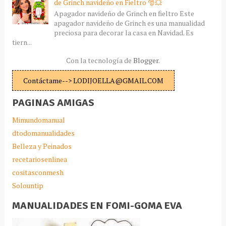
de Grinch navideño en Fieltro 🎅💥
Apagador navideño de Grinch en fieltro Este
apagador navideño de Grinch es una manualidad
preciosa para decorar la casa en Navidad. Es
tiern...
Con la tecnología de
Blogger
.
Contáctame--> LODIJOELLA@GMAIL.COM
PAGINAS AMIGAS
Mimundomanual
dtodomanualidades
Belleza y Peinados
recetariosenlinea
cositasconmesh
Solountip
MANUALIDADES EN FOMI-GOMA EVA