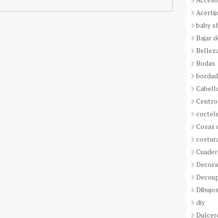
Acertij
baby s
Bajar 
Bellez
Bodas
borda
Cabell
Centro
coctel
Cosas 
costur
Cuader
Decora
Decou
Dibujos
diy
Dulcer