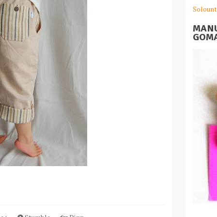
Solount
MANU
GOMA