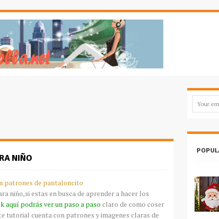
POPUL
RA NIÑO
n patrones de
pantaloncito
a niño,si estas en busca de aprender a hacer los
ck
aquí
podrás ver un paso a paso
claro de como coser
ste
tutorial
cuenta con patrones y
imagenes
claras de