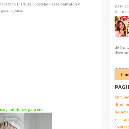
para niño.Disfruten cosiendo este
pantalón
y
paso co
 paso a paso.
timbre c
de Grin
decorar 
Con
PAGI
Mimund
dtodom
aso pantalones para niño
Belleza
recetar
cosita