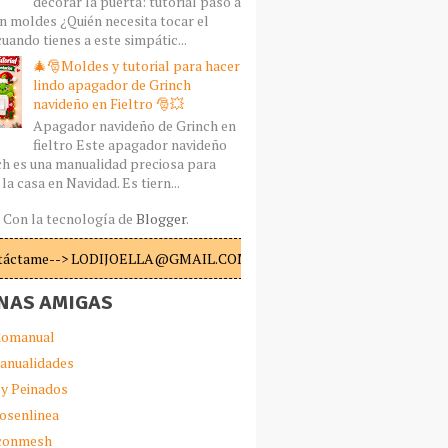
decorar la puerta: tutorial paso a
n moldes ¿Quién necesita tocar el
uando tienes a este simpátic...
🎄🎅Moldes y tutorial para hacer
lindo apagador de Grinch
navideño en Fieltro 🎅💥
Apagador navideño de Grinch en
fieltro Este apagador navideño
ch es una manualidad preciosa para
la casa en Navidad. Es tiern...
Con la tecnología de
Blogger
.
táctame--> LODIJOELLA@GMAIL.COM
NAS AMIGAS
omanual
anualidades
 y Peinados
iosenlinea
sconmesh