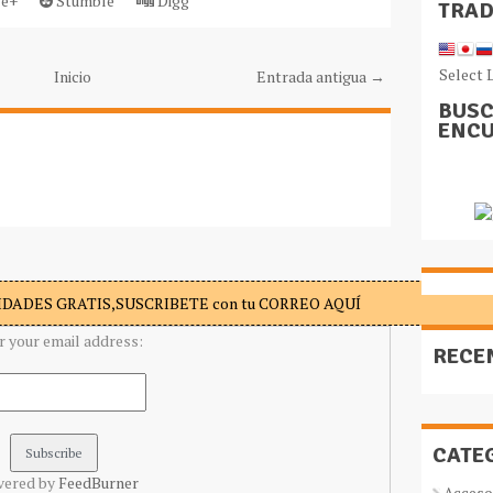
e+
Stumble
Digg
TRA
Select 
Inicio
Entrada antigua →
BUSC
ENCU
DADES GRATIS,SUSCRIBETE con tu CORREO AQUÍ
r your email address:
RECE
CATE
vered by
FeedBurner
Acceso