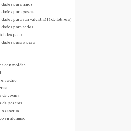
idades para niños
idades para pascua
idades para san valentin(14 de febrero)
idades para todos
idades paso
idades paso a paso
s
s con moldes
d
 en vidrio
cruz
s de cocina
s de postres
os caseros
do en aluminio