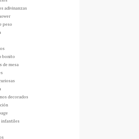
os adivinanzas
hower
de peso
a
dos
o bonito
s de mesa
es
curiosas
a
nos decorados
ción
page
 infantiles
os