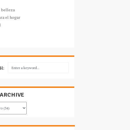
e belleza
ara el hogar
l
H:
 ARCHIVE