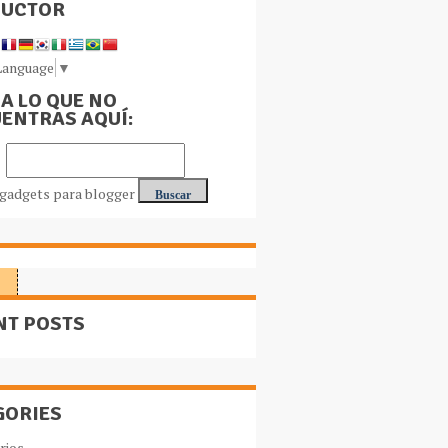
DUCTOR
Language
▼
A LO QUE NO
ENTRAS AQUÍ:
NT POSTS
GORIES
rios