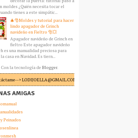
decorar la puerta: tutorial paso a
n moldes ¿Quién necesita tocar el
uando tienes a este simpátic...
🎄🎅Moldes y tutorial para hacer
lindo apagador de Grinch
navideño en Fieltro 🎅💥
Apagador navideño de Grinch en
fieltro Este apagador navideño
ch es una manualidad preciosa para
la casa en Navidad. Es tiern...
Con la tecnología de
Blogger
.
táctame--> LODIJOELLA@GMAIL.COM
NAS AMIGAS
omanual
anualidades
 y Peinados
iosenlinea
sconmesh