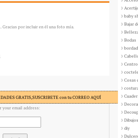
Acertij
baby s
Bajar 
 Gracias por incluir en él una foto mía.
Bellez
Bodas
borda
Cabell
1
Centro
coctel
Cosas 
costur
Cuader
DADES GRATIS,SUSCRIBETE con tu CORREO AQUÍ
Decora
r your email address:
Decou
Dibujos
diy
Dulcer