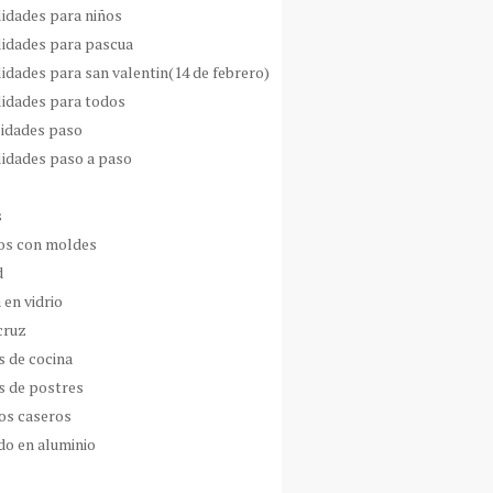
idades para niños
idades para pascua
idades para san valentin(14 de febrero)
idades para todos
idades paso
idades paso a paso
s
s con moldes
d
 en vidrio
cruz
s de cocina
s de postres
os caseros
do en aluminio