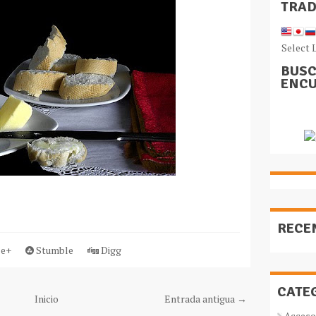
TRA
Select 
BUSC
ENCU
RECE
e+
Stumble
Digg
CATE
Inicio
Entrada antigua →
Acceso