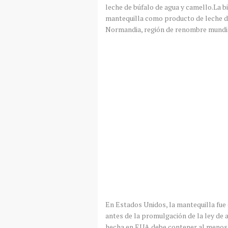
leche de búfalo de agua y camello.La b
mantequilla como producto de leche de
Normandia
, región de renombre mundi
En Estados Unidos, la mantequilla fue 
antes de la
promulgación
de la ley de 
hecha en
EUA
debe contener al menos 8