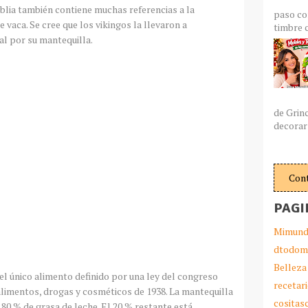
iblia también contiene muchas referencias a la
paso co
 vaca. Se cree que los
vikingos
la llevaron a
timbre c
al por su mantequilla.
de Grin
decorar 
Con
PAGI
Mimund
dtodom
Belleza
el único alimento definido por una ley del congreso
recetar
alimentos, drogas y cosméticos de 1938. La mantequilla
cosita
0 % de grasa de leche. El 20 % restante está