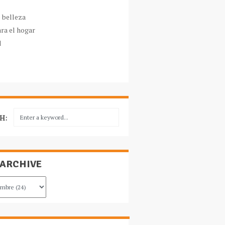
e belleza
ara el hogar
l
H:
 ARCHIVE