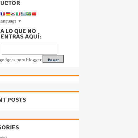
DUCTOR
Language
▼
A LO QUE NO
ENTRAS AQUÍ:
NT POSTS
GORIES
rios