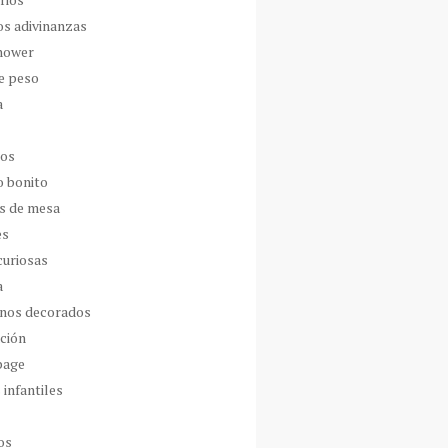
os adivinanzas
hower
de peso
a
dos
o bonito
s de mesa
es
curiosas
a
nos decorados
ción
page
 infantiles
os