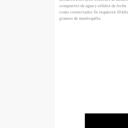
compuesto de agua y sólidos de leche. P
como conservador. Se requieren 10 kil
gramos de mantequilla.