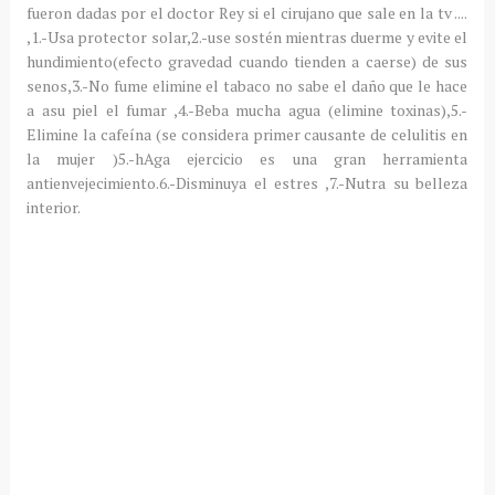
fueron dadas por el doctor Rey si el cirujano que sale en la
tv
....
,1.-Usa protector solar,2.-use
sostén
mientras duerme y evite el
hundimiento(efecto gravedad cuando tienden a caerse) de sus
senos,3.-No fume elimine el tabaco no sabe el daño que le hace
a
asu
piel el fumar ,4.-Beba mucha agua (elimine toxinas),5.-
Elimine la
cafeína
(se considera primer causante de
celulitis
en
la mujer )5.-h
Aga
ejercicio es una gran herramienta
antienvejecimiento.6.-Disminuya el
estres
,7.-Nutra su belleza
interior.