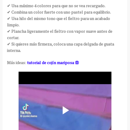
✔ Usa máximo 4 colores para que no se vea recargado.
✔ Combina un color fuerte con uno pastel para equilibrio.
✔ Usa hilo del mismo tono que el fieltro para un acabado
limpio.
✔ Plancha ligeramente el fieltro con vapor suave antes de
cortar.
✔ Si quieres más firmeza, coloca una capa delgada de guata
interna.
Más ideas:
tutorial de cojín mariposa 🦋