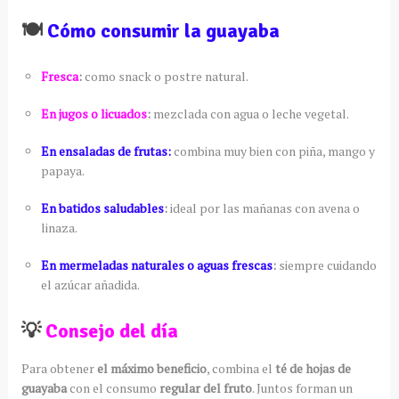
🍽️
Cómo consumir la guayaba
Fresca
:
como snack o postre natural.
En jugos o licuados
:
mezclada con agua o leche vegetal.
En ensaladas de frutas:
combina muy bien con piña, mango y
papaya.
En batidos saludables
:
ideal por las mañanas con avena o
linaza.
En mermeladas naturales o aguas frescas
:
siempre cuidando
el azúcar añadida.
💡
Consejo del día
Para obtener
el máximo beneficio
, combina el
té de hojas de
guayaba
con el consumo
regular del fruto
. Juntos forman un