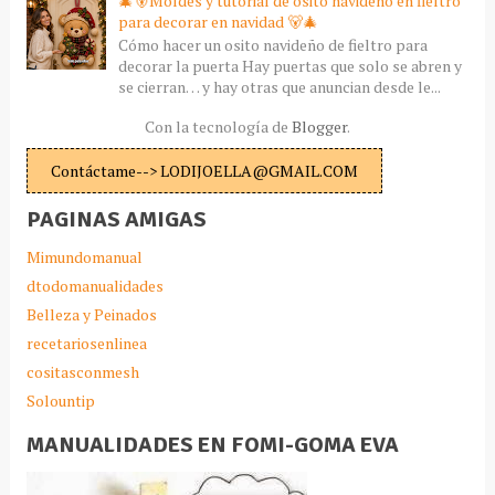
🎄🐻Moldes y tutorial de osito navideño en fieltro
para decorar en navidad 🐻🎄
Cómo hacer un osito navideño de fieltro para
decorar la puerta Hay puertas que solo se abren y
se cierran… y hay otras que anuncian desde le...
Con la tecnología de
Blogger
.
Contáctame--> LODIJOELLA@GMAIL.COM
PAGINAS AMIGAS
Mimundomanual
dtodomanualidades
Belleza y Peinados
recetariosenlinea
cositasconmesh
Solountip
MANUALIDADES EN FOMI-GOMA EVA