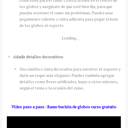
como base para el ramo. Coloca la base en el centro de
los globos y asegúrate de que esté bien fija, para que
puedas sostener el ramo sin problemas. Puedes usar
pegamento caliente o cinta adhesiva para pegar la base
de los globos al soporte.
Loading...
Añadir detalles decorativos
:
Usa cintilla o cinta decorativa para envolver el soporte y
darle un toque más elegante. Puedes también agregar
detalles como flores artificiales, hojas o otros adornos,
según el tema o la ocasión del ramo.
Vídeo paso a paso : Ramo buchón de globos curso gratuito