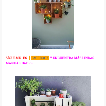
SÍGUEME
ES
:
FACEBOOK
Y ENCUENTRA MÁS LINDAS
MANUALIDADES