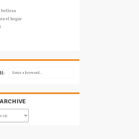
e belleza
ara el hogar
l
H:
 ARCHIVE