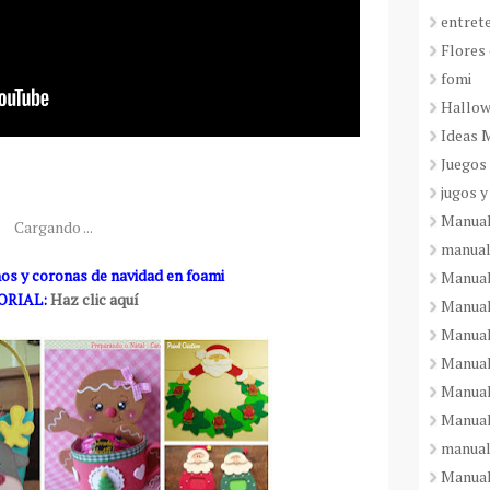
entret
Flores 
fomi
Hallo
Ideas 
Juegos
jugos y
Manual
Cargando ...
manual
os y coronas de navidad en foami
Manual
ORIAL:
Haz clic aquí
Manual
Manual
Manual
Manual
Manual
manual
Manuali