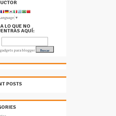
DUCTOR
Language
▼
A LO QUE NO
ENTRAS AQUÍ:
NT POSTS
GORIES
rios