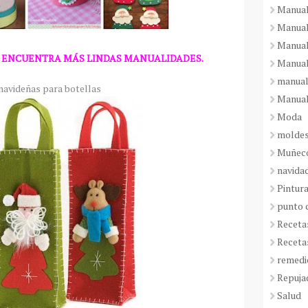
Manual
Manual
Manual
 ENCUENTRA MÁS LINDAS MANUALIDADES.
Manual
manual
navideñas para botellas
Manual
Moda
molde
Muñeco
navida
Pintura
punto 
Receta
Receta
remedi
Repuja
Salud