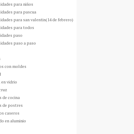
idades para niños
idades para pascua
idades para san valentin(14 de febrero)
idades para todos
idades paso
idades paso a paso
s
s con moldes
d
 en vidrio
cruz
s de cocina
s de postres
os caseros
do en aluminio