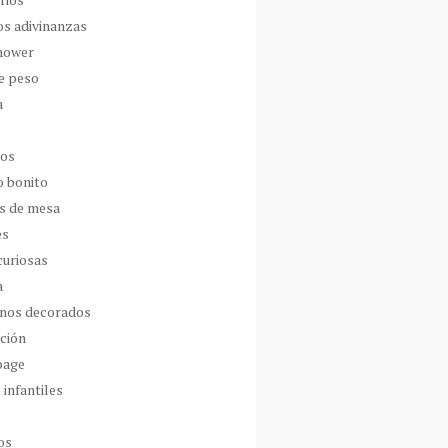
os adivinanzas
hower
de peso
a
dos
o bonito
s de mesa
es
curiosas
a
nos decorados
ción
page
 infantiles
os