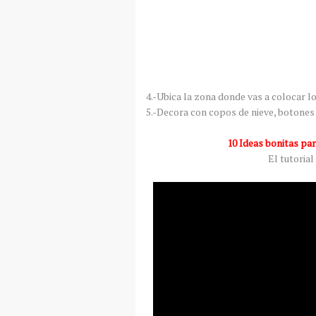
4.-Ubica la zona donde vas a colocar lo
5.-Decora con copos de nieve, botones 
10 Ideas bonitas par
El tutorial