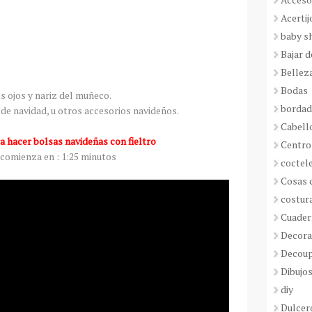
Acertij
baby s
Bajar 
Bellez
Bodas
s ojos y nariz del muñeco.
borda
de navidad, u otros accesorios navideños.
Cabell
a hacer bolsas navideñas con fieltro
Centro
 comienza en : 1:25 minutos
coctel
Cosas 
costur
Cuader
Decora
Decou
Dibujos
diy
Dulcer