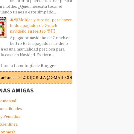
decorar la puerta: tutorial paso a
n moldes ¿Quién necesita tocar el
uando tienes a este simpátic...
🎄🎅Moldes y tutorial para hacer
lindo apagador de Grinch
navideño en Fieltro 🎅💥
Apagador navideño de Grinch en
fieltro Este apagador navideño
ch es una manualidad preciosa para
la casa en Navidad. Es tiern...
Con la tecnología de
Blogger
.
táctame--> LODIJOELLA@GMAIL.COM
NAS AMIGAS
omanual
anualidades
 y Peinados
iosenlinea
sconmesh