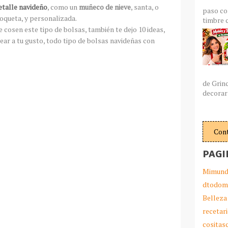
etalle navideño
, como un
muñeco de nieve
, santa, o
paso co
coqueta, y personalizada.
timbre c
 cosen este tipo de bolsas, también te dejo 10 ideas,
rear a tu gusto, todo tipo de bolsas navideñas con
de Grin
decorar 
Con
PAGI
Mimund
dtodom
Belleza
recetar
cosita