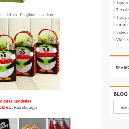
Tejidos
Tips d
 de fieltro - Pingüinos navideños
Tips p
tutoria
Videos
Vídeos
SEARC
BLOG
olsitas navideñas
ORIAL
: Haz clic aquí