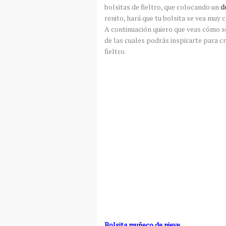
bolsitas de fieltro, que colocando un
d
renito, hará que tu bolsita se vea muy 
A continuación quiero que veas cómo se
de las cuales podrás inspirarte para c
fieltro.
Bolsita muñeco de nieve