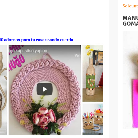
Solount
MANU
GOMA
0 adornos para tu casa usando cuerda