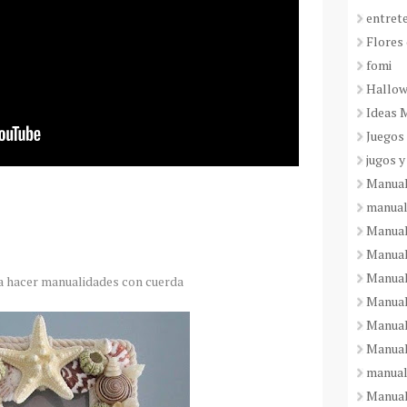
entret
Flores 
fomi
Hallo
Ideas 
Juegos
jugos y
Manual
manual
Manual
Manual
Manual
ra hacer manualidades con cuerda
Manual
Manual
Manual
manual
Manuali