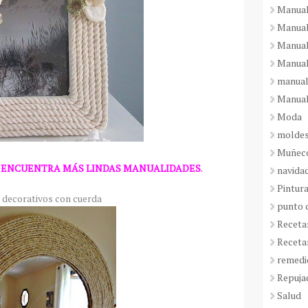
Manual
Manual
Manual
Manual
manual
Manual
Moda
molde
Muñeco
 ENCUENTRA MÁS LINDAS MANUALIDADES.
navida
Pintura
 decorativos con cuerda
punto 
Receta
Receta
remedi
Repuja
Salud