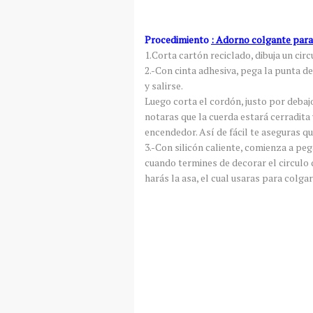
Procedimiento
: Adorno colgante para
1.Corta cartón reciclado, dibuja un circ
2.-Con cinta adhesiva, pega la punta de
y salirse.
Luego corta el cordón, justo por debajo
notaras que la cuerda estará cerradita 
encendedor. Así de fácil te aseguras q
3.-Con silicón caliente, comienza a peg
cuando termines de decorar el circulo 
harás la asa, el cual usaras para colga