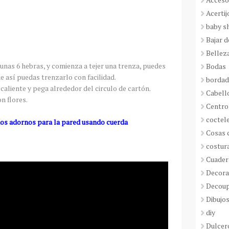
Acertij
baby s
Bajar 
Bellez
 unas 6 hebras, y comienza a tejer una trenza, puedes
Bodas
e así puedas trenzarlo con facilidad.
borda
 caliente y pega alrededor del circulo de cartón.
Cabell
n flores.
Centro
coctel
os adornos para la pared usando cuerda
Cosas 
costur
Cuader
Decora
Decou
Dibujos
diy
Dulcer