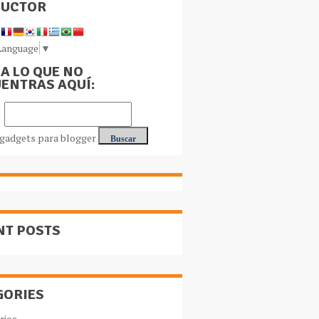
DUCTOR
Language
▼
A LO QUE NO
ENTRAS AQUÍ:
NT POSTS
GORIES
rios