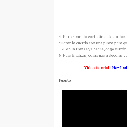
4.-Por separado corta tiras de cordón,
sujetar la cuerda con una pinza para qu
5.- Con la trenza ya hecha, coge silicón
6.-Para finalizar, comienza a decorar co
Vídeo tutorial :
Haz lind
Fuente