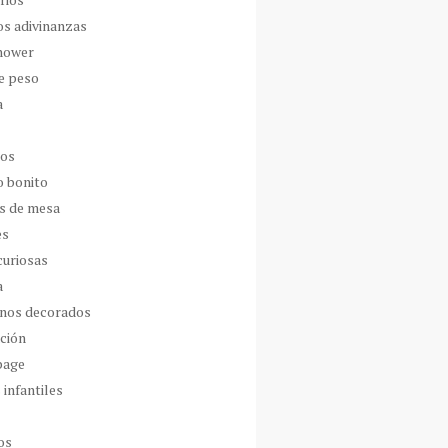
os adivinanzas
hower
de peso
a
dos
o bonito
s de mesa
es
curiosas
a
nos decorados
ción
page
 infantiles
os