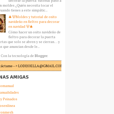
decorar la puerta: tutorial paso a
n moldes ¿Quién necesita tocar el
uando tienes a este simpátic...
🎄🐻Moldes y tutorial de osito
navideño en fieltro para decorar
en navidad 🐻🎄
Cómo hacer un osito navideño de
fieltro para decorar la puerta
rtas que solo se abren y se cierran… y
s que anuncian desde le...
Con la tecnología de
Blogger
.
táctame--> LODIJOELLA@GMAIL.COM
NAS AMIGAS
omanual
anualidades
 y Peinados
iosenlinea
sconmesh