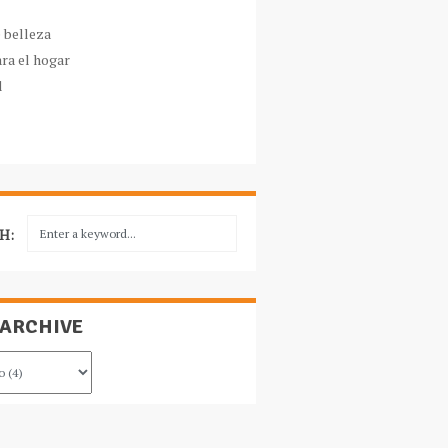
e belleza
ara el hogar
l
H:
 ARCHIVE