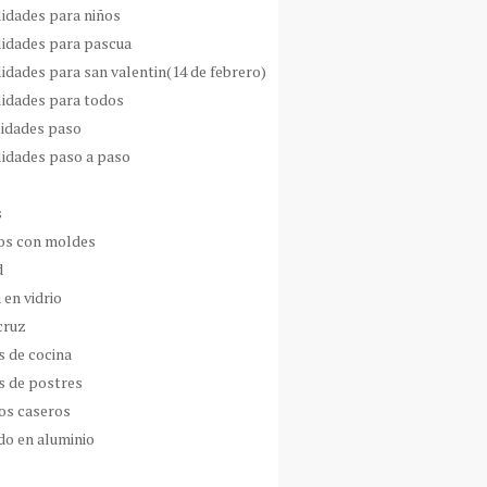
idades para niños
idades para pascua
idades para san valentin(14 de febrero)
idades para todos
idades paso
idades paso a paso
s
s con moldes
d
 en vidrio
cruz
s de cocina
s de postres
os caseros
do en aluminio