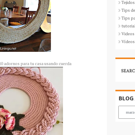
Tejidos
Tips d
Tips p
tutoria
Videos
Vídeos
0 adornos para tu casa usando cuerda
SEARC
BLOG