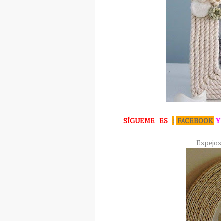
SÍGUEME
ES
:
FACEBOOK
Y
Espejos