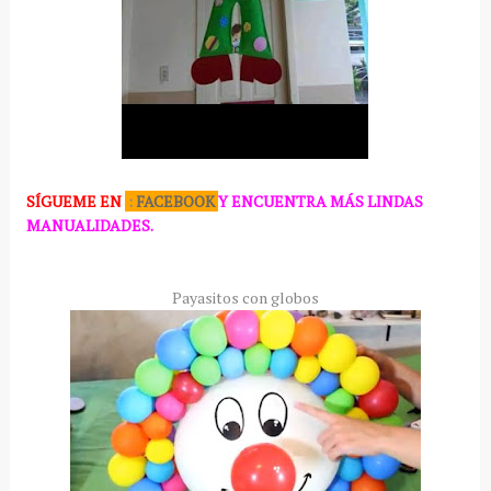
SÍGUEME
EN
:
FACEBOOK
Y ENCUENTRA MÁS LINDAS
MANUALIDADES.
Payasitos con globos