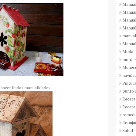
Manual
Manual
Manual
Manual
manual
Manual
Moda
molde
Muñeco
navida
Pintura
 hacer lindas manualidades
punto 
Receta
Receta
remedi
Repuja
Salud