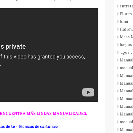
entret
Flores 
fomi
Hallo
Ideas 
Juegos
jugos y
Manual
manual
Manual
Manual
Manual
Manual
Manual
 ENCUENTRA MÁS LINDAS MANUALIDADES.
Manual
manual
s de té - Técnicas de cartonaje
Manuali