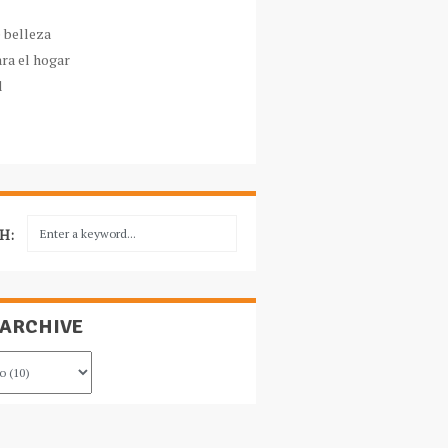
e belleza
ara el hogar
l
H:
 ARCHIVE