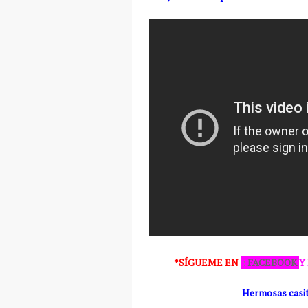
*SÍGUEME
EN
:
FACEBOOK
Y
Hermosas casita