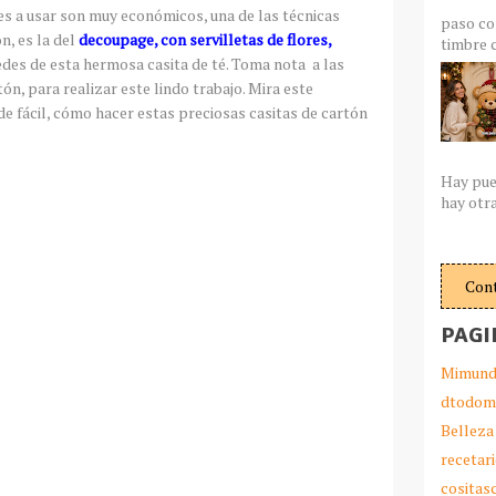
es a usar son muy económicos, una de las técnicas
paso co
n, es la del
decoupage, con servilletas de flores,
timbre c
edes de esta hermosa casita de té. Toma nota a las
ón, para realizar este lindo trabajo. Mira este
 de fácil, cómo hacer estas preciosas casitas de cartón
Hay pue
hay otra
Con
PAGI
Mimund
dtodom
Belleza
recetar
cosita