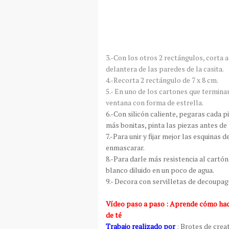
3.-Con los otros 2 rectángulos, corta a
delantera de las paredes de la casita.
4.-Recorta 2 rectángulo de 7 x 8 cm.
5.- En uno de los cartones que terminan
ventana con forma de estrella.
6.-Con silicón caliente, pegaras cada p
más bonitas, pinta las piezas antes de
7.-Para unir y fijar mejor las esquinas 
enmascarar.
8.-Para darle más resistencia al cart
blanco diluido en un poco de agua.
9.- Decora con servilletas de decoupag
Vídeo paso a paso : Aprende cómo hac
de té
Trabajo realizado por
:
Brotes de creat