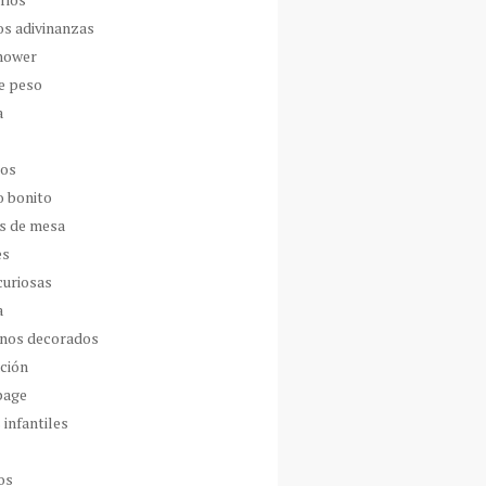
os adivinanzas
hower
de peso
a
dos
o bonito
s de mesa
es
curiosas
a
nos decorados
ción
page
 infantiles
os