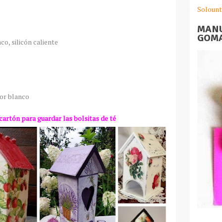
Solount
MANU
GOMA
co, silicón caliente
lor blanco
artón para guardar las bolsitas de té