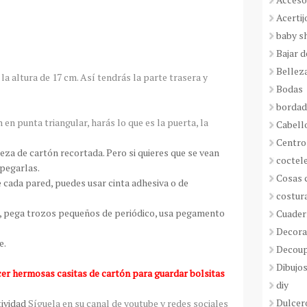
Acertij
baby s
Bajar 
Bellez
 la altura de 17 cm. Así tendrás la parte trasera y
Bodas
borda
 en punta triangular, harás lo que es la puerta, la
Cabell
Centro
ieza de cartón recortada. Pero si quieres que se vean
coctel
 pegarlas.
Cosas 
de cada pared, puedes usar cinta adhesiva o de
costur
ón, pega trozos pequeños de periódico, usa pegamento
Cuader
Decora
e.
Decou
Dibujos
er hermosas casitas de cartón para guardar bolsitas
diy
Dulcer
ividad
Síguela en su canal de youtube y redes sociales