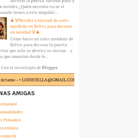
decorar la puerta: tutorial paso a
n moldes ¿Quién necesita tocar el
uando tienes a este simpátic...
🎄🐻Moldes y tutorial de osito
navideño en fieltro para decorar
en navidad 🐻🎄
Cómo hacer un osito navideño de
fieltro para decorar la puerta
rtas que solo se abren y se cierran… y
s que anuncian desde le...
Con la tecnología de
Blogger
.
táctame--> LODIJOELLA@GMAIL.COM
NAS AMIGAS
omanual
anualidades
 y Peinados
iosenlinea
sconmesh