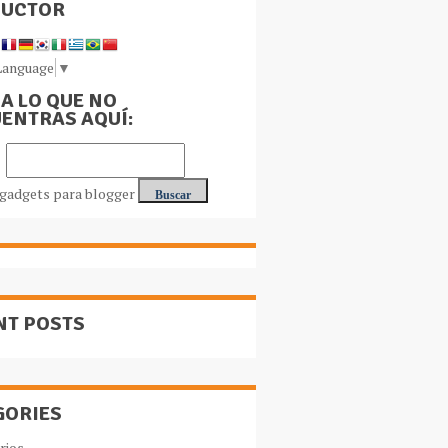
DUCTOR
Language
▼
A LO QUE NO
ENTRAS AQUÍ:
NT POSTS
GORIES
rios