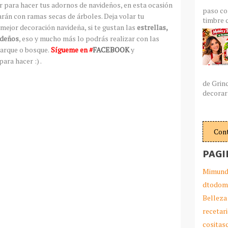
r para hacer tus adornos de navideños, en esta ocasión
paso co
arán con ramas secas de árboles. Deja volar tu
timbre c
a mejor decoración navideña, si te gustan las
estrellas,
ideños
, eso y mucho más lo podrás realizar con las
parque o bosque.
Sígueme en #
FACEBOOK
y
ra hacer :) .
de Grin
decorar 
Con
PAGI
Mimund
dtodom
Belleza
recetar
cosita