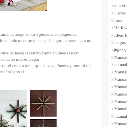
entret
Flores 
fomi
Hallo
 tamaño, luego corta 4 piezas más pequeñas.
Ideas 
 formando un copo de nieve, la figura se asemeja a un
Juegos
jugos y
 y únelos hacia el centro.También puedes usar
Manual
ra mucho más en pegar.
manual
corar el centro del copo de nieve.Puedes poner otros
 muérdagos etc.
Manual
Manual
Manual
Manual
Manual
Manual
manual
Manuali