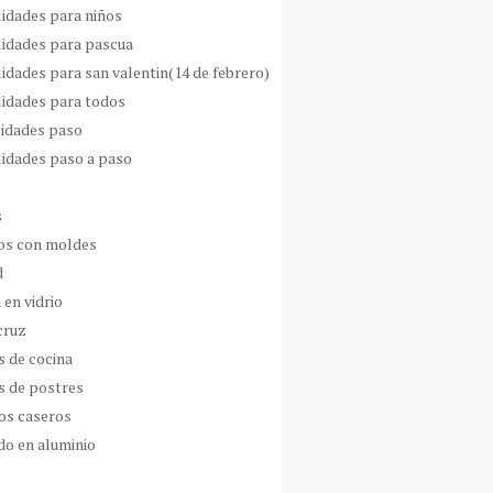
idades para niños
idades para pascua
idades para san valentin(14 de febrero)
idades para todos
idades paso
idades paso a paso
s
s con moldes
d
 en vidrio
cruz
s de cocina
s de postres
os caseros
do en aluminio