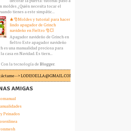
decorar la puerta: tutorial paso a
n moldes ¿Quién necesita tocar el
uando tienes a este simpátic...
🎄🎅Moldes y tutorial para hacer
lindo apagador de Grinch
navideño en Fieltro 🎅💥
Apagador navideño de Grinch en
fieltro Este apagador navideño
ch es una manualidad preciosa para
la casa en Navidad. Es tiern...
Con la tecnología de
Blogger
.
táctame--> LODIJOELLA@GMAIL.COM
NAS AMIGAS
omanual
anualidades
 y Peinados
iosenlinea
sconmesh