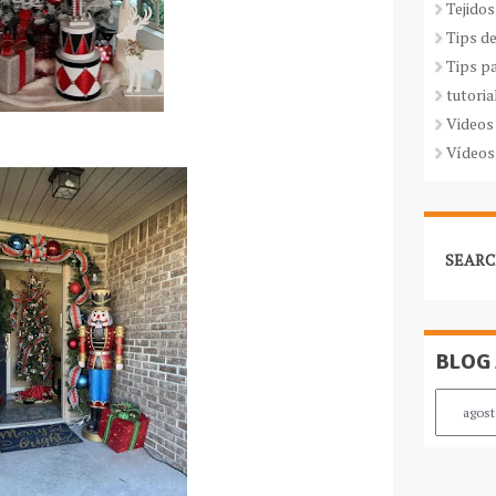
Tejidos
Tips d
Tips p
tutoria
Videos
Vídeos
SEARC
BLOG