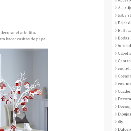
Acertij
baby s
Bajar 
Bellez
decorar el arbolito.
Bodas
ara hacer casitas de papel.
borda
Cabell
Centro
coctel
Cosas 
costur
Cuader
Decora
Decou
Dibujos
diy
Dulcer