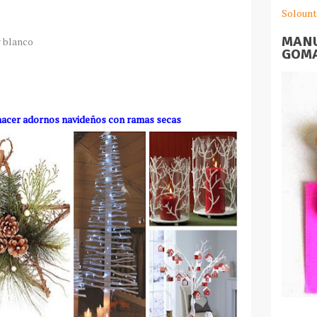
Solount
MANU
r blanco
GOMA
hacer adornos navideños con ramas secas