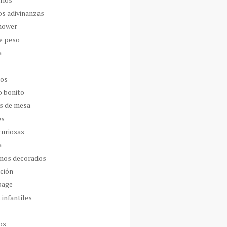
os adivinanzas
hower
de peso
a
dos
o bonito
s de mesa
es
curiosas
a
nos decorados
ción
page
 infantiles
os