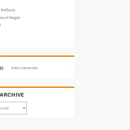
e belleza
ara el hogar
l
H:
 ARCHIVE