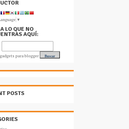
DUCTOR
Language
▼
A LO QUE NO
ENTRAS AQUÍ:
NT POSTS
GORIES
rios