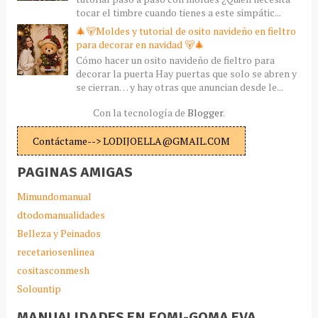
tocar el timbre cuando tienes a este simpátic...
🎄🐻Moldes y tutorial de osito navideño en fieltro
para decorar en navidad 🐻🎄
Cómo hacer un osito navideño de fieltro para
decorar la puerta Hay puertas que solo se abren y
se cierran… y hay otras que anuncian desde le...
Con la tecnología de
Blogger
.
Contáctame--> LODIJOELLA@GMAIL.COM
PAGINAS AMIGAS
Mimundomanual
dtodomanualidades
Belleza y Peinados
recetariosenlinea
cositasconmesh
Solountip
MANUALIDADES EN FOMI-GOMA EVA