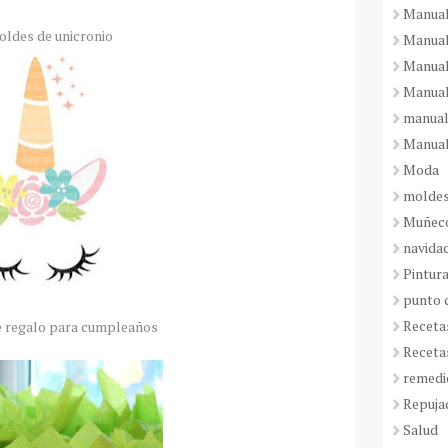
Manual
ldes de unicronio
Manual
Manual
Manual
manual
Manual
Moda
molde
Muñeco
navida
Pintura
punto 
Receta
e regalo para cumpleaños
Receta
remedi
Repuja
Salud