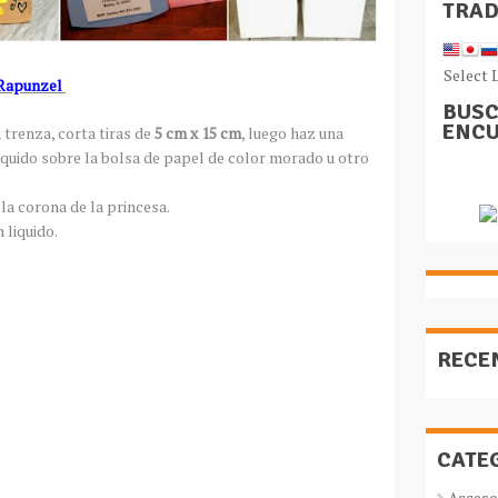
TRA
Select 
: Rapunzel
BUSC
ENCU
trenza, corta tiras de
5 cm x 15 cm
, luego haz una
liquido sobre la bolsa de papel de color morado u otro
a corona de la princesa.
 liquido.
RECE
CATE
Acceso