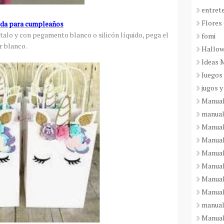
entret
Flores 
oda para cumpleaños
rtalo y con pegamento blanco o silicón líquido, pega el
fomi
r blanco.
Hallo
Ideas 
Juegos
jugos y
Manual
manual
Manual
Manual
Manual
Manual
Manual
Manual
manual
Manuali