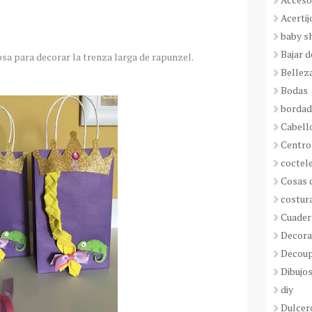
Acertij
baby s
Bajar 
osa para decorar la trenza larga de rapunzel.
Bellez
Bodas
borda
Cabell
Centro
coctel
Cosas 
costur
Cuader
Decora
Decou
Dibujos
diy
Dulcer