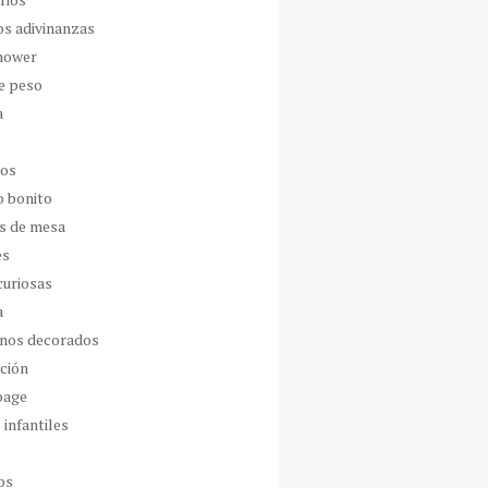
os adivinanzas
hower
de peso
a
dos
o bonito
s de mesa
es
curiosas
a
nos decorados
ción
page
 infantiles
os