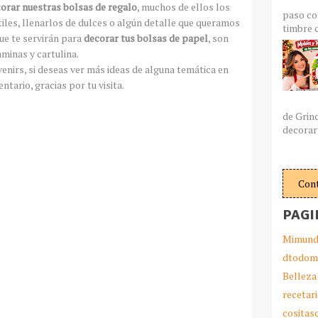
rar nuestras bolsas de regalo
, muchos de ellos los
paso co
les, llenarlos de dulces o algún detalle que queramos
timbre c
que te servirán para
decorar tus bolsas de papel
, son
minas y cartulina.
enirs, si deseas ver más ideas de alguna temática en
ntario, gracias por tu visita.
de Grin
decorar 
Con
PAGI
Mimund
dtodom
Belleza
recetar
cosita