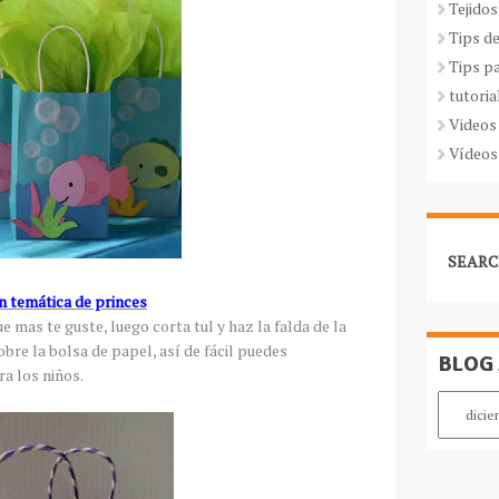
Tejidos
Tips d
Tips p
tutoria
Videos
Vídeos
SEARC
n temática de princes
 mas te guste, luego corta tul y haz la falda de la
obre la bolsa de papel, así de fácil puedes
BLOG
a los niños.