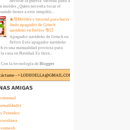
decorar la puerta: tutorial paso a
n moldes ¿Quién necesita tocar el
uando tienes a este simpátic...
🎄🎅Moldes y tutorial para hacer
lindo apagador de Grinch
navideño en Fieltro 🎅💥
Apagador navideño de Grinch en
fieltro Este apagador navideño
ch es una manualidad preciosa para
la casa en Navidad. Es tiern...
Con la tecnología de
Blogger
.
táctame--> LODIJOELLA@GMAIL.COM
NAS AMIGAS
omanual
anualidades
 y Peinados
iosenlinea
sconmesh