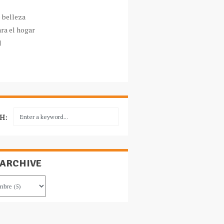
e belleza
ara el hogar
l
H:
 ARCHIVE