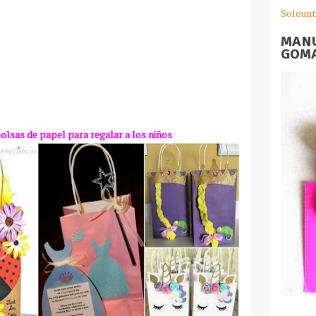
Solount
MANU
GOMA
olsas de papel para regalar a los niños