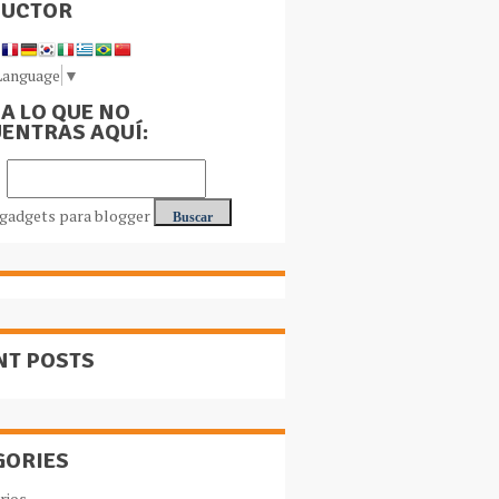
DUCTOR
Language
▼
A LO QUE NO
ENTRAS AQUÍ:
NT POSTS
GORIES
rios