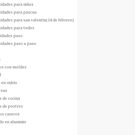
idades para niños
idades para pascua
idades para san valentin(14 de febrero)
idades para todos
idades paso
idades paso a paso
s
s con moldes
d
 en vidrio
cruz
s de cocina
s de postres
os caseros
do en aluminio