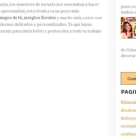
ancia, los maestros de escuela nos enseñaban a hacer
paso co
a oportunidad, esta técnica va un poco más
timbre c
juegos de té, arreglos florales
y mucho más, estos son
dornos delicados y personalizados. Ya que hayas
arniz para darle brillo y protección a todo tu trabajo.
de Grin
decorar 
Con
PAGI
Mimund
dtodom
Belleza
recetar
cosita