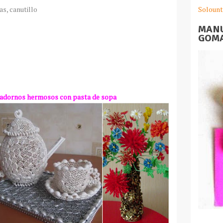
Solount
as, canutillo
MANU
GOMA
adornos hermosos con pasta de sopa