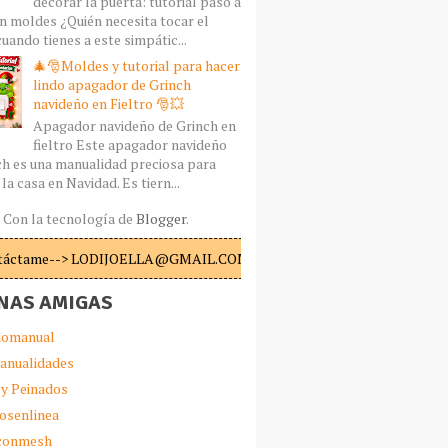
decorar la puerta: tutorial paso a
n moldes ¿Quién necesita tocar el
uando tienes a este simpátic...
🎄🎅Moldes y tutorial para hacer
lindo apagador de Grinch
navideño en Fieltro 🎅💥
Apagador navideño de Grinch en
fieltro Este apagador navideño
ch es una manualidad preciosa para
la casa en Navidad. Es tiern...
Con la tecnología de
Blogger
.
táctame--> LODIJOELLA@GMAIL.COM
NAS AMIGAS
omanual
anualidades
 y Peinados
iosenlinea
sconmesh