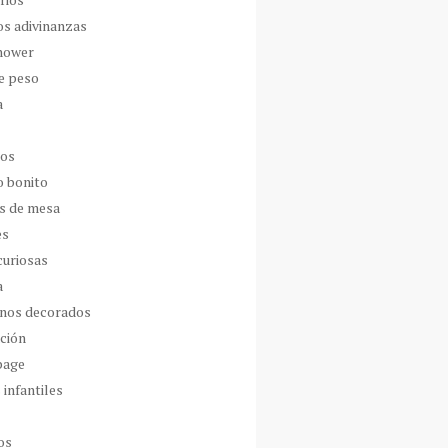
os adivinanzas
hower
de peso
a
dos
o bonito
s de mesa
es
curiosas
a
nos decorados
ción
page
 infantiles
os