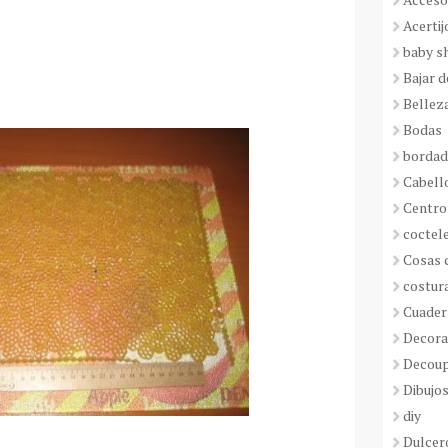
Acertij
baby s
Bajar 
Bellez
Bodas
borda
Cabell
Centro
coctel
Cosas 
costur
Cuader
Decora
Decou
Dibujos
diy
Dulcer