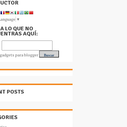
DUCTOR
Language
▼
A LO QUE NO
ENTRAS AQUÍ:
NT POSTS
GORIES
rios