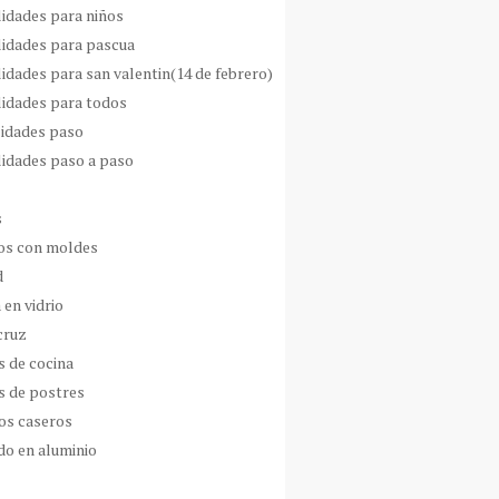
idades para niños
idades para pascua
idades para san valentin(14 de febrero)
idades para todos
idades paso
idades paso a paso
s
s con moldes
d
 en vidrio
cruz
s de cocina
s de postres
os caseros
do en aluminio