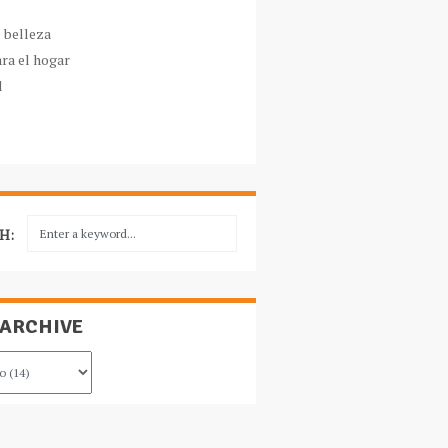
e belleza
ara el hogar
l
H:
 ARCHIVE