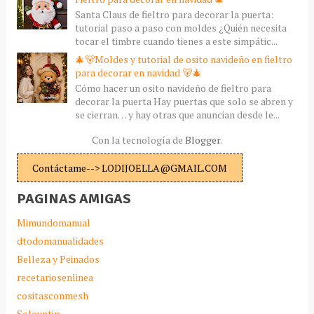
Santa Claus de fieltro para decorar la puerta:
tutorial paso a paso con moldes ¿Quién necesita
tocar el timbre cuando tienes a este simpátic...
🎄🐻Moldes y tutorial de osito navideño en fieltro
para decorar en navidad 🐻🎄
Cómo hacer un osito navideño de fieltro para
decorar la puerta Hay puertas que solo se abren y
se cierran… y hay otras que anuncian desde le...
Con la tecnología de
Blogger
.
Contáctame--> LODIJOELLA@GMAIL.COM
PAGINAS AMIGAS
Mimundomanual
dtodomanualidades
Belleza y Peinados
recetariosenlinea
cositasconmesh
Solountip