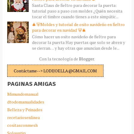
Santa Claus de fieltro para decorar la puerta:
tutorial paso a paso con moldes ¿Quién necesita
tocar el timbre cuando tienes a este simpátic...
🎄🐻Moldes y tutorial de osito navideño en fieltro
para decorar en navidad 🐻🎄
Cómo hacer un osito navideño de fieltro para
decorar la puerta Hay puertas que solo se abren y
se cierran… y hay otras que anuncian desde le...
Con la tecnología de
Blogger
.
Contáctame--> LODIJOELLA@GMAIL.COM
PAGINAS AMIGAS
Mimundomanual
dtodomanualidades
Belleza y Peinados
recetariosenlinea
cositasconmesh
Solountip