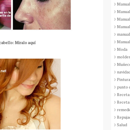
Manual
Manual
Manual
Manual
manual
Manual
cabello: Miralo aquí
Moda
molde
Muñeco
navida
Pintura
punto 
Receta
Receta
remedi
Repuja
Salud