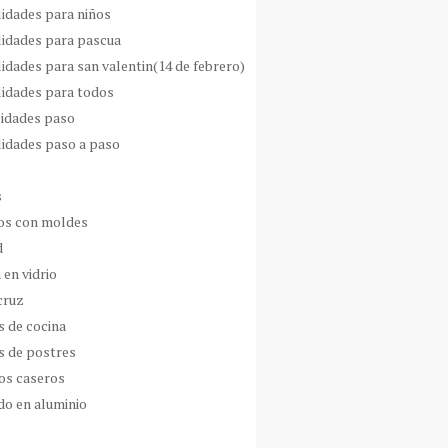
idades para niños
idades para pascua
idades para san valentin(14 de febrero)
idades para todos
idades paso
idades paso a paso
s
s con moldes
d
 en vidrio
cruz
s de cocina
s de postres
os caseros
do en aluminio