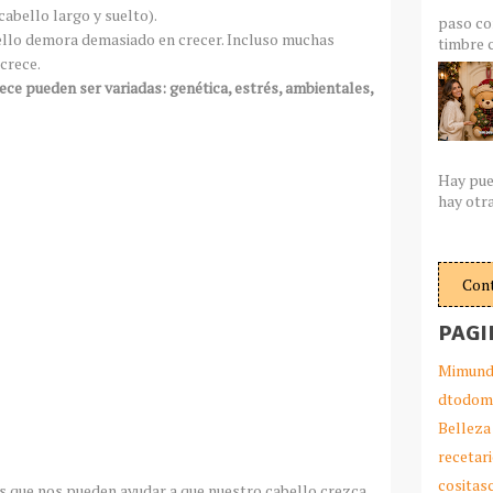
cabello largo y suelto).
paso co
ello demora demasiado en crecer. Incluso muchas
timbre c
crece.
ece pueden ser variadas: genética, estrés, ambientales,
Hay pue
hay otra
Con
PAGI
Mimund
dtodom
Belleza
recetar
cosita
s que nos pueden ayudar a que nuestro cabello crezca