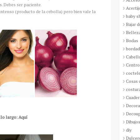
. Debes ser paciente.
Acertij
 intenso (producto de la cebolla) pero bien vale la
baby s
Bajar 
Bellez
Bodas
borda
Cabell
Centro
coctel
Cosas 
costur
Cuader
Decora
Decou
lo largo: Aquí
Dibujos
diy
Dulcer