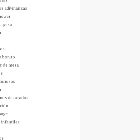
os adivinanzas
hower
de peso
a
dos
o bonito
s de mesa
es
curiosas
a
nos decorados
ción
page
 infantiles
os