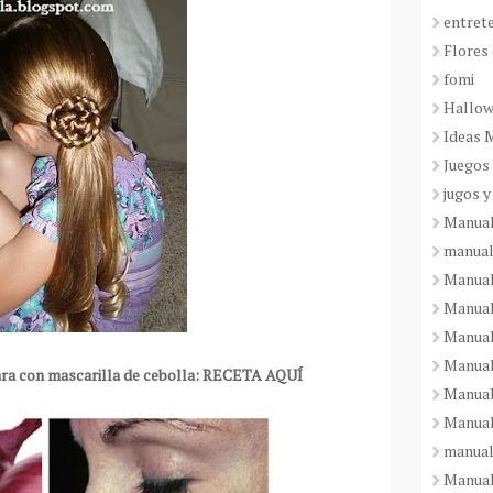
entret
Flores 
fomi
Hallo
Ideas 
Juegos
jugos y
Manual
manual
Manual
Manual
Manual
Manual
cara con mascarilla de cebolla: RECETA AQUÍ
Manual
Manual
manual
Manuali