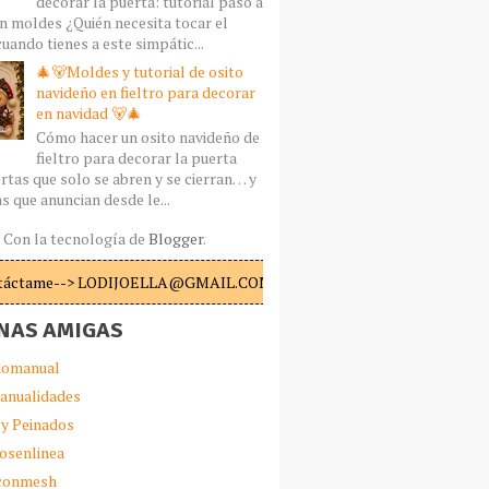
decorar la puerta: tutorial paso a
n moldes ¿Quién necesita tocar el
uando tienes a este simpátic...
🎄🐻Moldes y tutorial de osito
navideño en fieltro para decorar
en navidad 🐻🎄
Cómo hacer un osito navideño de
fieltro para decorar la puerta
rtas que solo se abren y se cierran… y
s que anuncian desde le...
Con la tecnología de
Blogger
.
táctame--> LODIJOELLA@GMAIL.COM
NAS AMIGAS
omanual
anualidades
 y Peinados
iosenlinea
sconmesh