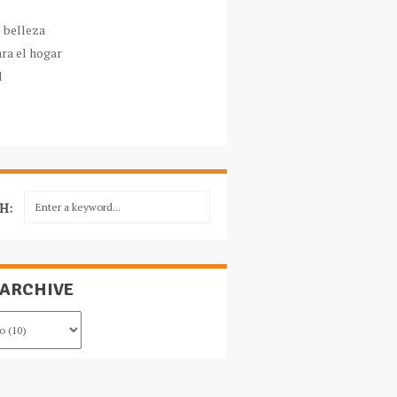
e belleza
ara el hogar
l
H:
 ARCHIVE