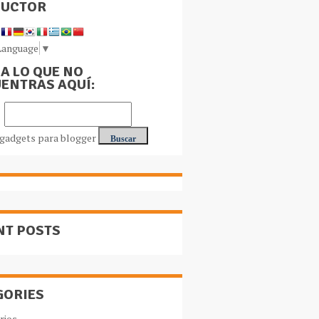
DUCTOR
Language
▼
A LO QUE NO
ENTRAS AQUÍ:
NT POSTS
GORIES
rios