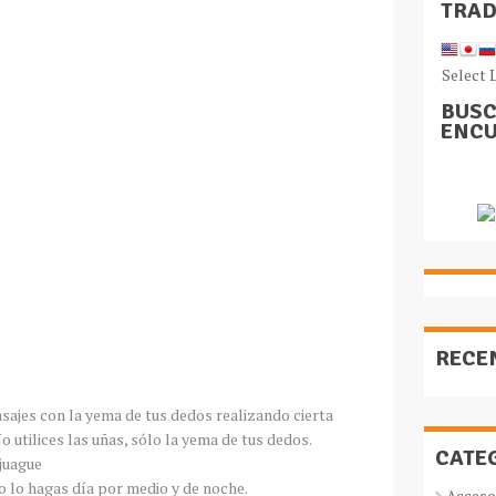
TRA
Select 
BUSC
ENCU
RECE
asajes con la yema de tus dedos realizando cierta
o utilices las uñas, sólo la yema de tus dedos.
CATE
njuague
 lo hagas día por medio y de noche.
Acceso