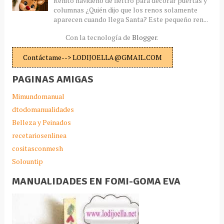
Renito navideño de fieltro para decorar puertas y
columnas ¿Quién dijo que los renos solamente
aparecen cuando llega Santa? Este pequeño ren...
Con la tecnología de
Blogger
.
Contáctame--> LODIJOELLA@GMAIL.COM
PAGINAS AMIGAS
Mimundomanual
dtodomanualidades
Belleza y Peinados
recetariosenlinea
cositasconmesh
Solountip
MANUALIDADES EN FOMI-GOMA EVA