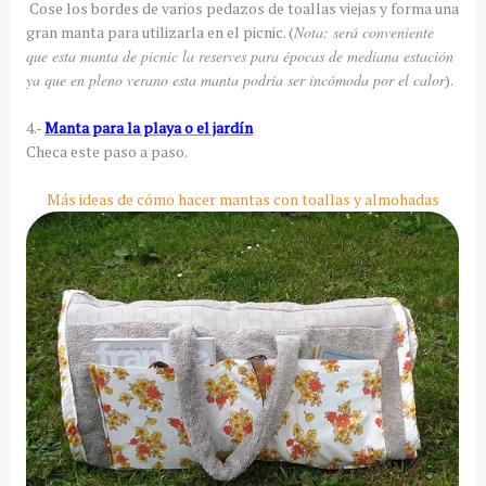
Cose los bordes de varios pedazos de toallas viejas y forma una
gran manta para utilizarla en el picnic. (
Nota: será conveniente
que esta manta de picnic la reserves para épocas de mediana estación
ya que en pleno verano esta manta podría ser incómoda por el calor
).
4.-
Manta para la playa o el jardín
Checa este paso a paso.
Más ideas de cómo hacer mantas con toallas y almohadas