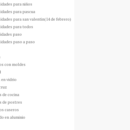
idades para niños
idades para pascua
idades para san valentin(14 de febrero)
idades para todos
idades paso
idades paso a paso
s
s con moldes
d
 en vidrio
cruz
s de cocina
s de postres
os caseros
do en aluminio