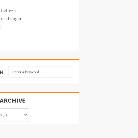
e belleza
ara el hogar
l
H:
 ARCHIVE