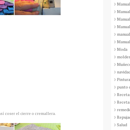
Manual
Manual
Manual
Manual
manual
Manual
Moda
molde
Muñeco
navida
Pintura
punto 
Receta
Receta
remedi
así coser el cierre o cremallera.
Repuja
Salud