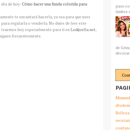
l día de hoy:
Cómo hacer una funda colorida para
paso co
timbre c
amente te encantará hacerla, ya sea para que uses
 para regalarla o venderla. No dejes de leer este
 traemos hoy especialmente para ti en
Lodijoella.net
,
siguen frecuentemente.
de Grin
decorar 
Con
PAGI
Mimund
dtodom
Belleza
recetar
cosita