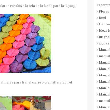
entret
daron cosidos a la tela de la funda para la laptop.
Flores 
fomi
Hallo
Ideas 
Juegos
jugos y
Manual
manual
Manual
Manual
Manual
Manual
alfileres para fijar el cierre o cremallera, con el
Manual
Manual
manual
Manuali