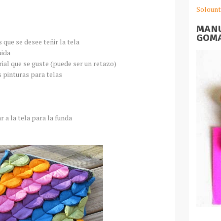
Solount
MANU
GOMA
 que se desee teñir la tela
uida
rial que se guste (puede ser un retazo)
s pinturas para telas
r a la tela para la funda