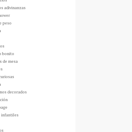
os adivinanzas
hower
de peso
a
dos
o bonito
s de mesa
es
curiosas
a
nos decorados
ción
page
 infantiles
os