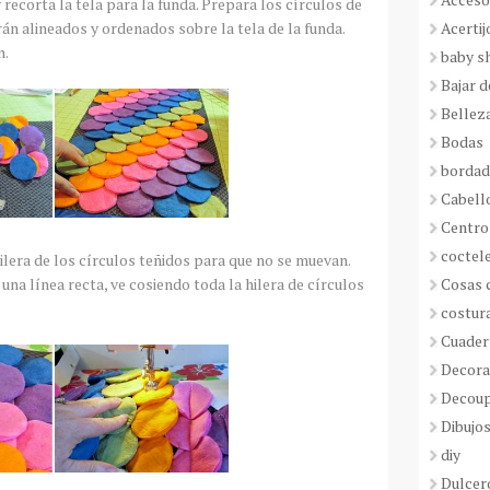
recorta la tela para la funda. Prepara los círculos de
Acertij
n alineados y ordenados sobre la tela de la funda.
n.
baby s
Bajar 
Bellez
Bodas
borda
Cabell
Centro
coctel
 hilera de los círculos teñidos para que no se muevan.
Cosas 
na línea recta, ve cosiendo toda la hilera de círculos
costur
Cuader
Decora
Decou
Dibujos
diy
Dulcer