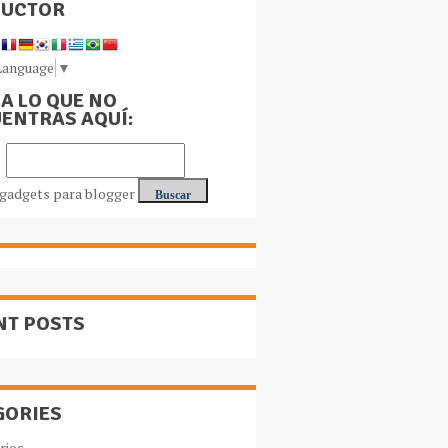
DUCTOR
Language
▼
A LO QUE NO
ENTRAS AQUÍ:
NT POSTS
GORIES
rios