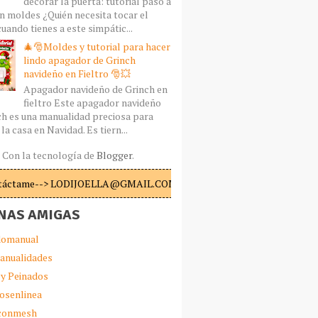
decorar la puerta: tutorial paso a
n moldes ¿Quién necesita tocar el
uando tienes a este simpátic...
🎄🎅Moldes y tutorial para hacer
lindo apagador de Grinch
navideño en Fieltro 🎅💥
Apagador navideño de Grinch en
fieltro Este apagador navideño
ch es una manualidad preciosa para
la casa en Navidad. Es tiern...
Con la tecnología de
Blogger
.
táctame--> LODIJOELLA@GMAIL.COM
NAS AMIGAS
omanual
anualidades
 y Peinados
iosenlinea
sconmesh