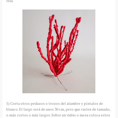
real.
5) Corta otros pedazos o trozos del alambre y píntalos de
blanco. El largo será de unos 30 cm, pero que varíen de tamaño,
o más cortos o más largos. Sobre un vidrio o mesa coloca estos