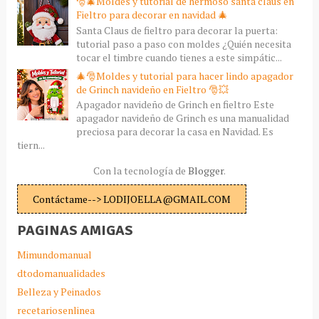
🎅🎄Moldes y tutorial de hermoso santa claus en
Fieltro para decorar en navidad 🎄
Santa Claus de fieltro para decorar la puerta:
tutorial paso a paso con moldes ¿Quién necesita
tocar el timbre cuando tienes a este simpátic...
🎄🎅Moldes y tutorial para hacer lindo apagador
de Grinch navideño en Fieltro 🎅💥
Apagador navideño de Grinch en fieltro Este
apagador navideño de Grinch es una manualidad
preciosa para decorar la casa en Navidad. Es
tiern...
Con la tecnología de
Blogger
.
Contáctame--> LODIJOELLA@GMAIL.COM
PAGINAS AMIGAS
Mimundomanual
dtodomanualidades
Belleza y Peinados
recetariosenlinea