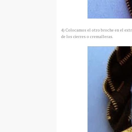
4) Colocamos el otro broche en el extr
de los cierres o cremalleras.