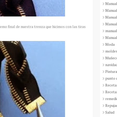
Manual
Manual
Manual
Manual
emo final de nuestra trenza que hicimos con las tiras
manual
Manual
Moda
molde
Muñeco
navida
Pintura
punto 
Receta
Receta
remedi
Repuja
Salud