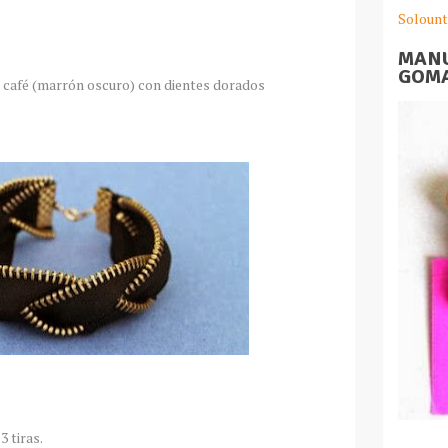
Solount
MANU
GOMA
o café (marrón oscuro) con dientes dorados
3 tiras.