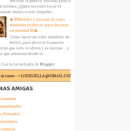
decorar la puerta: tutorial paso a
n moldes ¿Quién necesita tocar el
uando tienes a este simpátic...
🎄🐻Moldes y tutorial de osito
navideño en fieltro para decorar
en navidad 🐻🎄
Cómo hacer un osito navideño de
fieltro para decorar la puerta
rtas que solo se abren y se cierran… y
s que anuncian desde le...
Con la tecnología de
Blogger
.
táctame--> LODIJOELLA@GMAIL.COM
NAS AMIGAS
omanual
anualidades
 y Peinados
iosenlinea
sconmesh