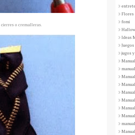
entret
Flores 
fomi
cierres o cremalleras.
Hallo
Ideas 
Juegos
jugos y
Manual
manual
Manual
Manual
Manual
Manual
Manual
Manual
manual
Manuali