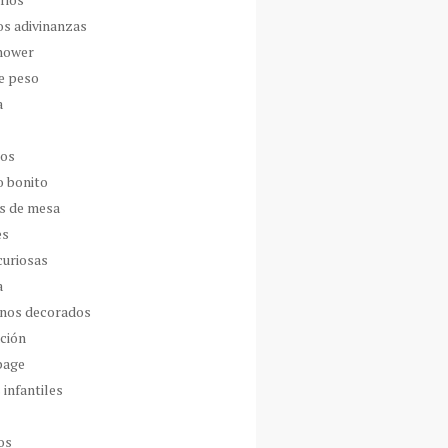
os adivinanzas
hower
de peso
a
dos
o bonito
s de mesa
es
curiosas
a
nos decorados
ción
page
 infantiles
os