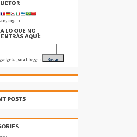
DUCTOR
Language
▼
A LO QUE NO
ENTRAS AQUÍ:
NT POSTS
GORIES
rios