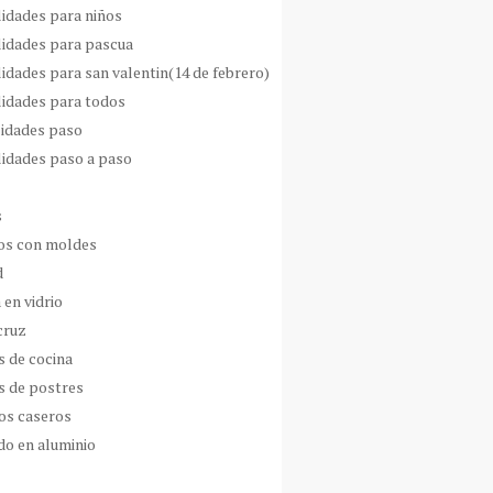
idades para niños
idades para pascua
idades para san valentin(14 de febrero)
idades para todos
idades paso
idades paso a paso
s
s con moldes
d
 en vidrio
cruz
s de cocina
s de postres
os caseros
do en aluminio