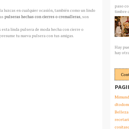
paso co
 la luzcas en cualquier ocasión, también como un lindo
timbre c
tas
pulseras hechas con cierres o cremalleras
, son
 esta linda pulsera de moda hecha con cierre o
 presume tu nueva pulsera con tus amigas.
Hay pue
hay otra
Con
PAGI
Mimund
dtodom
Belleza
recetar
cosita