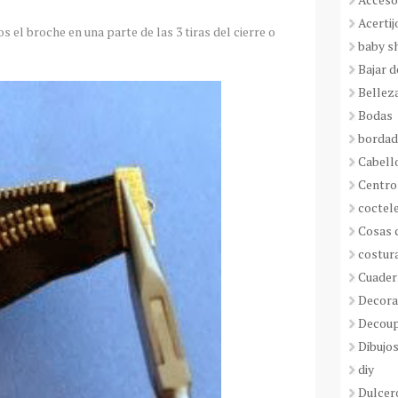
Acertij
 el broche en una parte de las 3 tiras del cierre o
baby s
Bajar 
Bellez
Bodas
borda
Cabell
Centro
coctel
Cosas 
costur
Cuader
Decora
Decou
Dibujos
diy
Dulcer