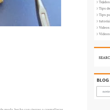
Tejidos
Tips d
Tips p
tutoria
Videos
Vídeos
SEARC
BLOG
a de moda, hecha con cierres o cremalleras.