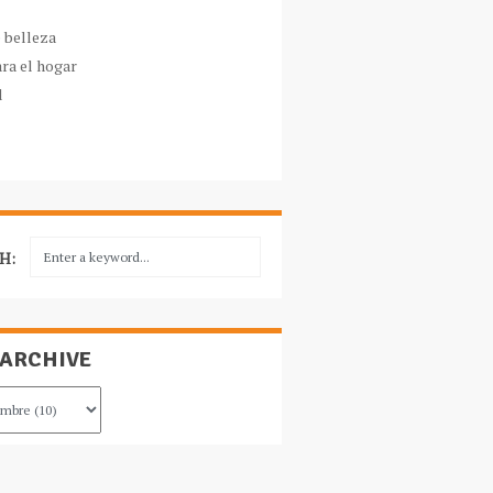
e belleza
ara el hogar
l
H:
 ARCHIVE