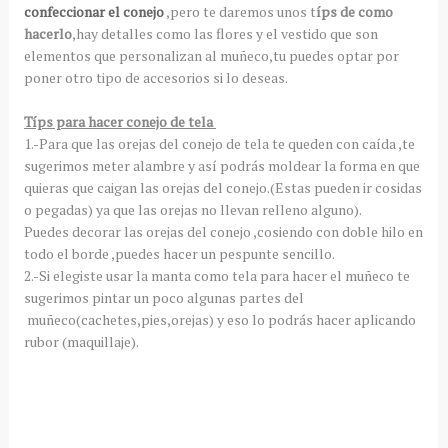
confeccionar el conejo
,pero te daremos unos t
íps de como
hacerlo
,hay detalles como las flores y el vestido que son
elementos que personalizan al muñeco,tu puedes optar por
poner otro tipo de accesorios si lo deseas.
Típs para hacer conejo de tela
1.-Para que las orejas del conejo de tela te queden con caída ,te
sugerimos meter alambre y así podrás moldear la forma en que
quieras que caigan las orejas del conejo.(Estas pueden ir cosidas
o pegadas) ya que las orejas no llevan relleno alguno).
Puedes decorar las orejas del conejo ,cosiendo con doble hilo en
todo el borde ,puedes hacer un pespunte sencillo.
2.-Si elegiste usar la manta como tela para hacer el muñeco te
sugerimos pintar un poco algunas partes del
muñeco(cachetes,pies,orejas) y eso lo podrás hacer aplicando
rubor (maquillaje).