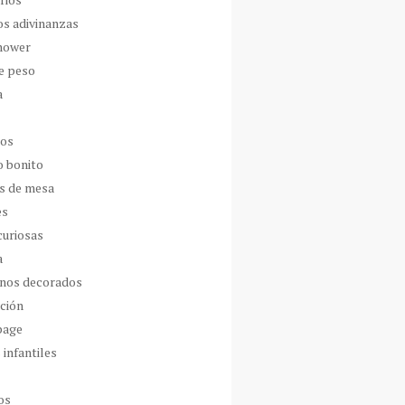
os adivinanzas
hower
de peso
a
dos
o bonito
s de mesa
es
curiosas
a
nos decorados
ción
page
 infantiles
os