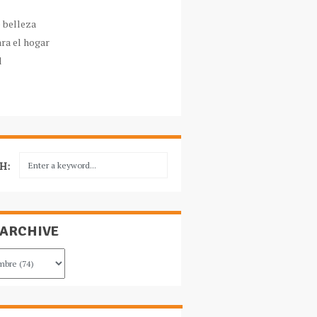
e belleza
ara el hogar
l
H:
 ARCHIVE