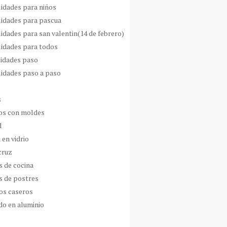
idades para niños
idades para pascua
idades para san valentin(14 de febrero)
idades para todos
idades paso
idades paso a paso
s
s con moldes
d
 en vidrio
cruz
s de cocina
s de postres
os caseros
do en aluminio