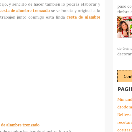
bajo, y sencillo de hacer también lo podrás elaborar y
paso co
cesta de alambre trenzado
se ve bonita y original a la
timbre c
trabajen junto conmigo esta linda
cesta de alambre
de Grin
decorar 
Con
PAGI
Mimund
dtodom
Belleza
recetar
 de alambre trenzado
cosita