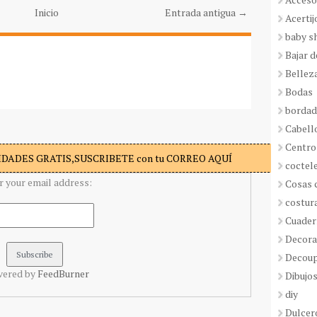
Inicio
Entrada antigua →
Acertij
baby s
Bajar 
Bellez
Bodas
borda
Cabell
Centro
DADES GRATIS,SUSCRIBETE con tu CORREO AQUÍ
coctel
r your email address:
Cosas 
costur
Cuader
Decora
Decou
vered by
FeedBurner
Dibujos
diy
Dulcer