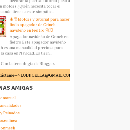
decorar la puerta: tutorial paso a
n moldes ¿Quién necesita tocar el
uando tienes a este simpátic...
🎄🎅Moldes y tutorial para hacer
lindo apagador de Grinch
navideño en Fieltro 🎅💥
Apagador navideño de Grinch en
fieltro Este apagador navideño
ch es una manualidad preciosa para
la casa en Navidad. Es tiern...
Con la tecnología de
Blogger
.
táctame--> LODIJOELLA@GMAIL.COM
NAS AMIGAS
omanual
anualidades
 y Peinados
iosenlinea
sconmesh