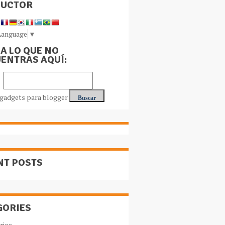
DUCTOR
Language
▼
A LO QUE NO
ENTRAS AQUÍ:
NT POSTS
GORIES
rios