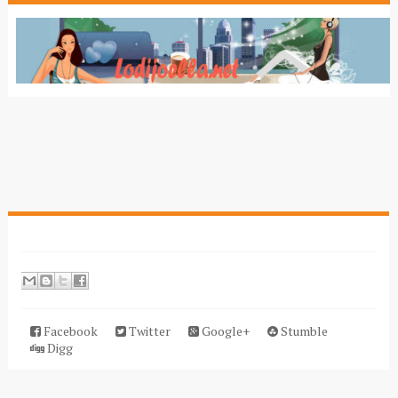
Facebook
Twitter
Google+
Stumble
Digg