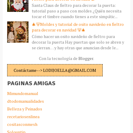
Santa Claus de fieltro para decorar la puerta:
tutorial paso a paso con moldes ¿Quién necesita
tocar el timbre cuando tienes a este simpátic...
🎄🐻Moldes y tutorial de osito navideño en fieltro
para decorar en navidad 🐻🎄
Cómo hacer un osito navideño de fieltro para
decorar la puerta Hay puertas que solo se abren y
se cierran… y hay otras que anuncian desde le...
Con la tecnología de
Blogger
.
Contáctame--> LODIJOELLA@GMAIL.COM
PAGINAS AMIGAS
Mimundomanual
dtodomanualidades
Belleza y Peinados
recetariosenlinea
cositasconmesh
Solountip