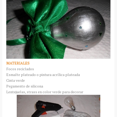
MATERIALES
Focos reciclados
Esmalte plateado o pintura acrílica plateada
Cinta verde
Pegamento de silicona
Lentejuelas, strass en color verde para decorar