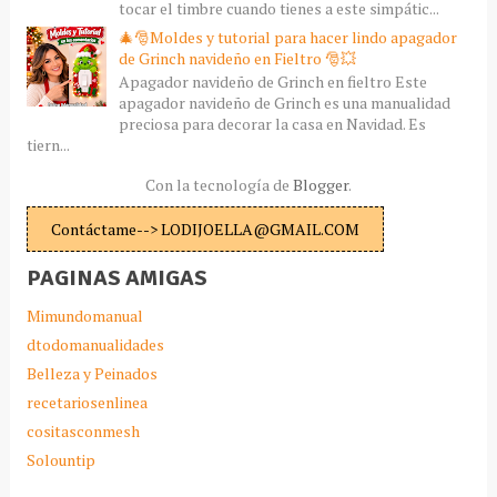
tocar el timbre cuando tienes a este simpátic...
🎄🎅Moldes y tutorial para hacer lindo apagador
de Grinch navideño en Fieltro 🎅💥
Apagador navideño de Grinch en fieltro Este
apagador navideño de Grinch es una manualidad
preciosa para decorar la casa en Navidad. Es
tiern...
Con la tecnología de
Blogger
.
Contáctame--> LODIJOELLA@GMAIL.COM
PAGINAS AMIGAS
Mimundomanual
dtodomanualidades
Belleza y Peinados
recetariosenlinea
cositasconmesh
Solountip