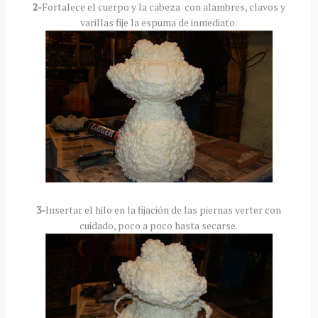
2-
Fortalece el cuerpo y la cabeza con alambres, clavos y
varillas fije la espuma de inmediato.
3-
Insertar el hilo en la fijación de las piernas verter con
cuidado, poco a poco hasta secarse.