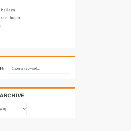
e belleza
ara el hogar
l
H:
 ARCHIVE