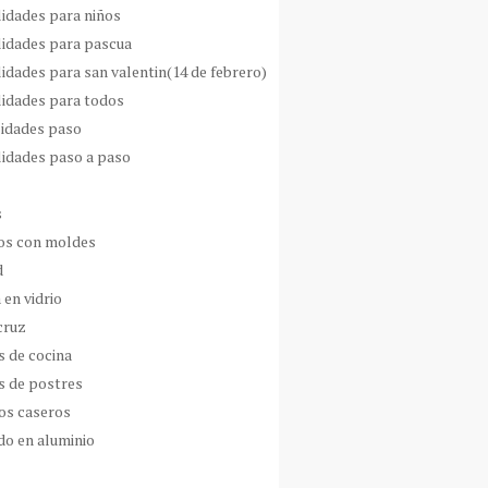
idades para niños
idades para pascua
idades para san valentin(14 de febrero)
idades para todos
idades paso
idades paso a paso
s
s con moldes
d
 en vidrio
cruz
s de cocina
s de postres
os caseros
do en aluminio