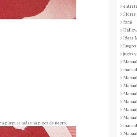
entret
Flores 
fomi
Hallo
Ideas 
Juegos
jugos y
Manual
manual
Manual
Manual
Manual
Manual
Manual
Manual
on púrpura más una pizca de negro.
manual
Manuali