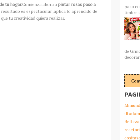
de tu hogar.
Comienza ahora a
pintar rosas paso a
paso co
 resultado es espectacular ,aplica lo aprendido de
timbre c
ue tu creatividad quiera realizar.
de Grin
decorar 
Con
PAGI
Mimund
dtodom
Belleza
recetar
cosita