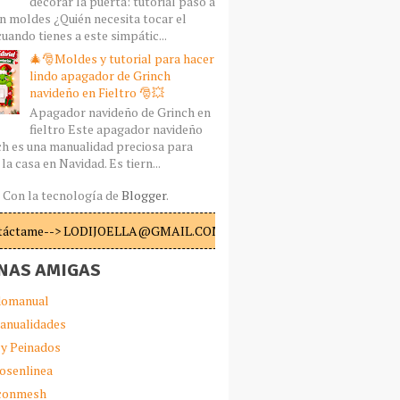
decorar la puerta: tutorial paso a
n moldes ¿Quién necesita tocar el
uando tienes a este simpátic...
🎄🎅Moldes y tutorial para hacer
lindo apagador de Grinch
navideño en Fieltro 🎅💥
Apagador navideño de Grinch en
fieltro Este apagador navideño
ch es una manualidad preciosa para
la casa en Navidad. Es tiern...
Con la tecnología de
Blogger
.
táctame--> LODIJOELLA@GMAIL.COM
NAS AMIGAS
omanual
anualidades
 y Peinados
iosenlinea
sconmesh