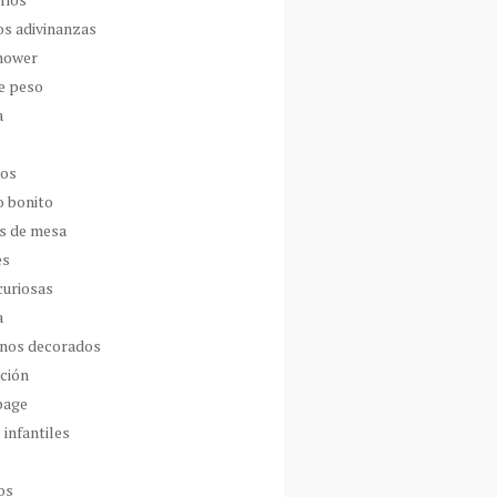
os adivinanzas
hower
de peso
a
dos
o bonito
s de mesa
es
curiosas
a
nos decorados
ción
page
 infantiles
os