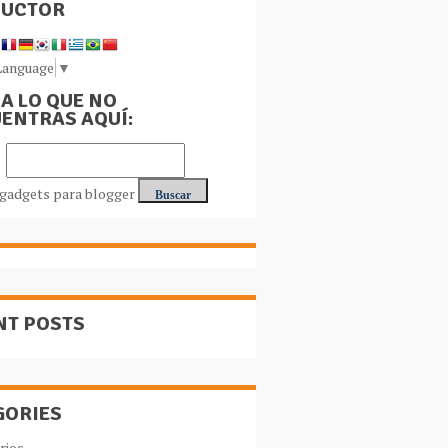
DUCTOR
Language
▼
A LO QUE NO
ENTRAS AQUÍ:
NT POSTS
GORIES
rios