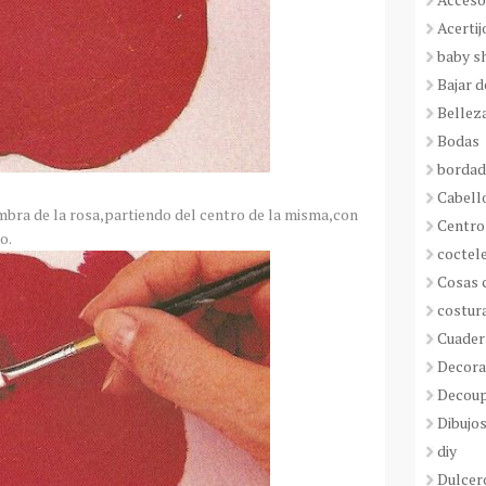
Acertij
baby s
Bajar 
Bellez
Bodas
borda
Cabell
bra de la rosa,partiendo del centro de la misma,con
Centro
o.
coctel
Cosas 
costur
Cuader
Decora
Decou
Dibujos
diy
Dulcer