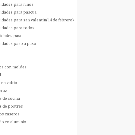
idades para niños
idades para pascua
idades para san valentin(14 de febrero)
idades para todos
idades paso
idades paso a paso
s
s con moldes
d
 en vidrio
cruz
s de cocina
s de postres
os caseros
do en aluminio