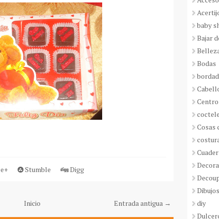
Acertij
baby s
Bajar 
Bellez
Bodas
borda
Cabell
Centro
coctel
Cosas 
costur
Cuader
Decora
e+
Stumble
Digg
Decou
Dibujos
diy
Inicio
Entrada antigua →
Dulcer