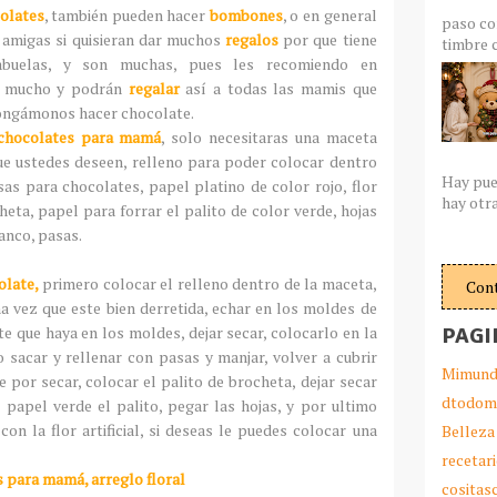
colates
, también pueden hacer
bombones
, o en general
paso co
o amigas si quisieran dar muchos
regalos
por que tiene
timbre c
buelas, y son muchas, pues les recomiendo en
rá mucho y
podrán
regalar
así a todas las mamis que
pongámonos hacer chocolate.
chocolates para mamá
, solo necesitaras una maceta
ue ustedes deseen, relleno para poder colocar dentro
Hay pue
as para chocolates, papel platino de color rojo, flor
hay otra
cheta, papel para forrar el palito de color verde, hojas
anco, pasas.
olate,
primero colocar el relleno dentro de la maceta,
Con
na vez que este bien derretida, echar en los moldes de
PAGI
e que haya en los moldes, dejar secar, colocarlo en la
 sacar y rellenar con pasas y manjar, volver a cubrir
Mimund
 por secar, colocar el palito de brocheta, dejar secar
dtodom
 papel verde el palito, pegar las hojas, y por ultimo
con la flor artificial, si deseas le puedes colocar una
Belleza
recetar
 para mamá, arreglo floral
cosita