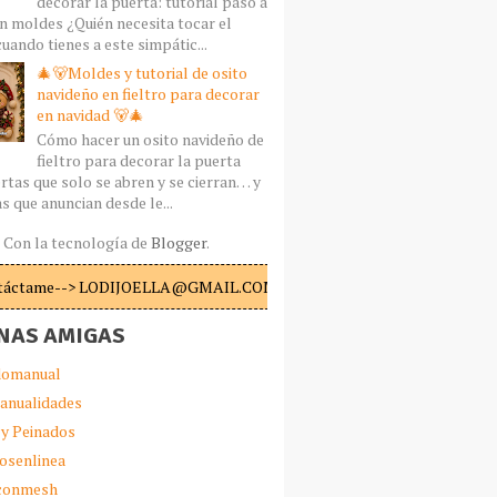
decorar la puerta: tutorial paso a
n moldes ¿Quién necesita tocar el
uando tienes a este simpátic...
🎄🐻Moldes y tutorial de osito
navideño en fieltro para decorar
en navidad 🐻🎄
Cómo hacer un osito navideño de
fieltro para decorar la puerta
rtas que solo se abren y se cierran… y
s que anuncian desde le...
Con la tecnología de
Blogger
.
táctame--> LODIJOELLA@GMAIL.COM
NAS AMIGAS
omanual
anualidades
 y Peinados
iosenlinea
sconmesh