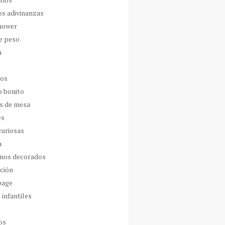
os adivinanzas
hower
de peso
a
dos
o bonito
s de mesa
es
curiosas
a
nos decorados
ción
page
 infantiles
os