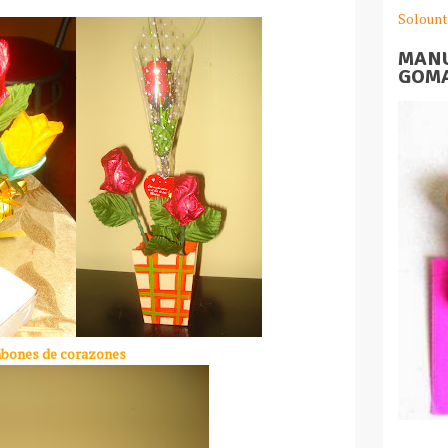
Solount
MANU
GOMA
bones de corazones