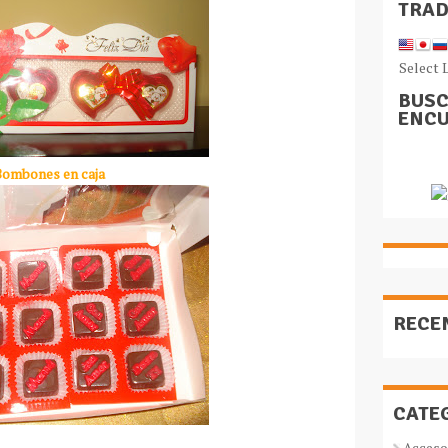
TRA
Select 
BUSC
ENCU
Bombones en caja
RECE
CATE
Acceso