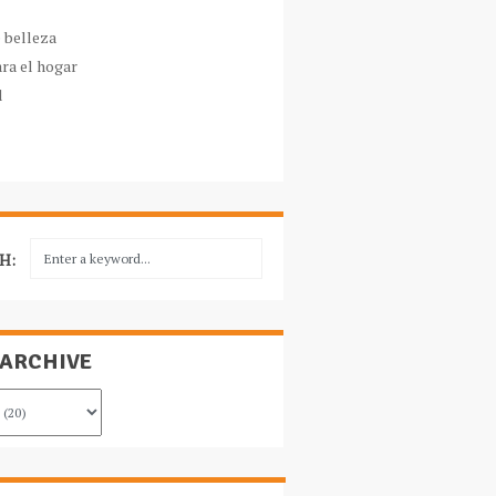
e belleza
ara el hogar
l
H:
 ARCHIVE