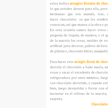
estos bellos
arreglos florales de cho
lo que ustedes deseen para ella, per
hermanas que son mamás, tías, a
hacer chocolates ya que les rendi
conozcan, así que manos a la obra y 
En esta ocasión vamos hacer estos
pequeña de trupán, de madera, o el q
de la maceta las rosas, moldes de ros
artificial para decorar, palitos de bro
de plástico, chocolate bitter, manjarbl
Para hacer este
arreglo floral de choc
derretir el chocolate a baño maría, u
rosas y sacar el excedente de chocolat
refrigeradora por unos minutos, luego
con chocolate derretido, y cuando este
bien, luego desmoldar y forrar con el
incrustar en el relleno de la maceta, 
tarjetita.
Chocolates