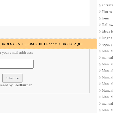
entret
Flores 
fomi
Hallo
Ideas 
Juegos
DADES GRATIS,SUSCRIBETE con tu CORREO AQUÍ
jugos y
Manual
r your email address:
manual
Manual
Manual
Manual
Manual
vered by
FeedBurner
Manual
Manual
manual
Manuali