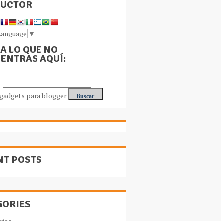
DUCTOR
Language
▼
A LO QUE NO
ENTRAS AQUÍ:
NT POSTS
GORIES
rios