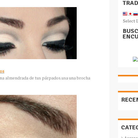
TRA
Select 
BUSC
ENCU
jos
ona almendrada de tus párpados.usa una brocha
RECE
CATE
Acceso