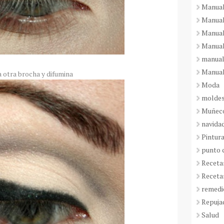
Manual
Manual
Manual
Manual
manual
Manual
a otra brocha y difumina
Moda
molde
Muñeco
navida
Pintura
punto 
Receta
Receta
remedi
Repuja
Salud