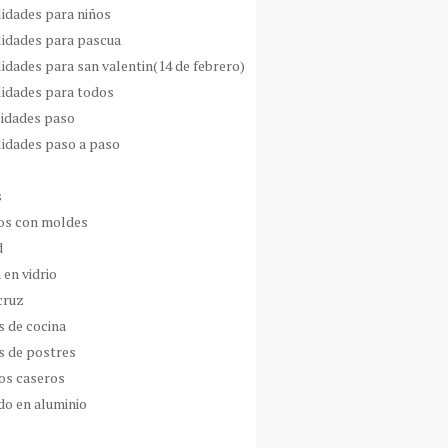
idades para niños
idades para pascua
idades para san valentin(14 de febrero)
idades para todos
idades paso
idades paso a paso
s
s con moldes
d
 en vidrio
cruz
s de cocina
s de postres
os caseros
do en aluminio