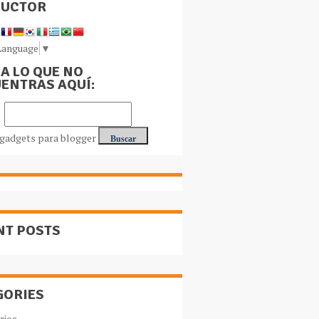
DUCTOR
Language
▼
A LO QUE NO
ENTRAS AQUÍ:
NT POSTS
GORIES
rios