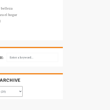
e belleza
ara el hogar
l
H:
 ARCHIVE