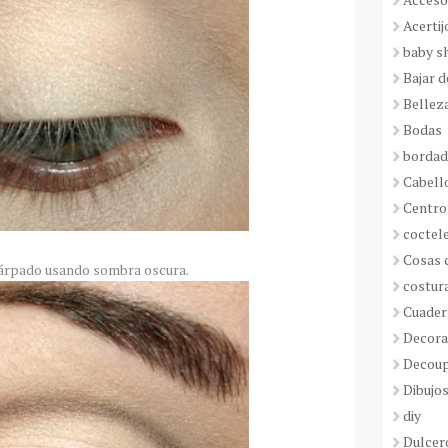
Acertij
baby s
Bajar 
Bellez
Bodas
borda
Cabell
Centro
coctel
Cosas 
párpado usando sombra oscura.
costur
Cuader
Decora
Decou
Dibujos
diy
Dulcer