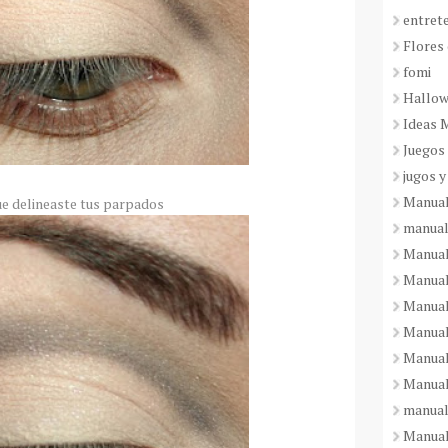
entret
Flores 
fomi
Hallo
Ideas 
Juegos
jugos y
Manual
ue delineaste tus parpados
manual
Manual
Manual
Manual
Manual
Manual
Manual
manual
Manuali