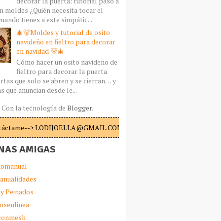
decorar la puerta: tutorial paso a
n moldes ¿Quién necesita tocar el
uando tienes a este simpátic...
🎄🐻Moldes y tutorial de osito
navideño en fieltro para decorar
en navidad 🐻🎄
Cómo hacer un osito navideño de
fieltro para decorar la puerta
rtas que solo se abren y se cierran… y
s que anuncian desde le...
Con la tecnología de
Blogger
.
táctame--> LODIJOELLA@GMAIL.COM
NAS AMIGAS
omanual
anualidades
 y Peinados
iosenlinea
sconmesh