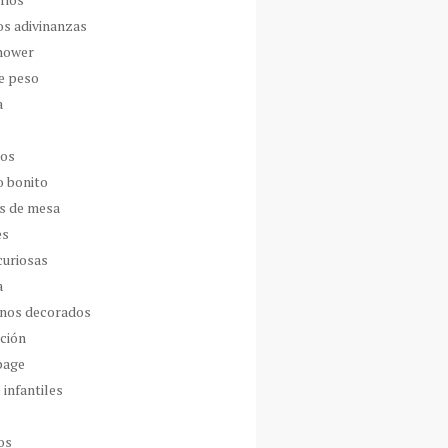
os adivinanzas
hower
de peso
a
dos
o bonito
s de mesa
es
curiosas
a
nos decorados
ción
page
 infantiles
os