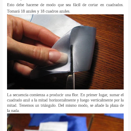
Esto debe hacerse de modo que sea fácil de cortar en cuadrados.
Tomará 18 azules y 18 cuadros azules.
La secuencia comienza a producir una flor.
En primer lugar, sumar el
cuadrado azul a la mitad horizontalmente y luego verticalmente por la
mitad.
Tenemos un triángulo.
Del mismo modo, se añade la plaza de
la nada.