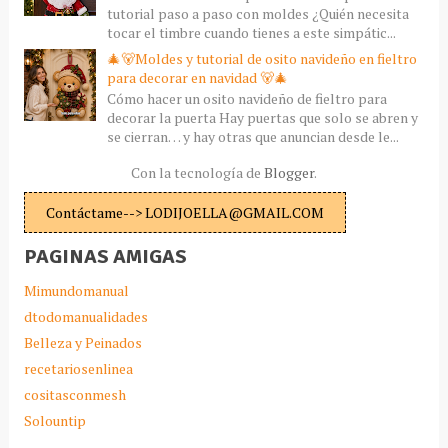
tutorial paso a paso con moldes ¿Quién necesita
tocar el timbre cuando tienes a este simpátic...
🎄🐻Moldes y tutorial de osito navideño en fieltro
para decorar en navidad 🐻🎄
Cómo hacer un osito navideño de fieltro para
decorar la puerta Hay puertas que solo se abren y
se cierran… y hay otras que anuncian desde le...
Con la tecnología de
Blogger
.
Contáctame--> LODIJOELLA@GMAIL.COM
PAGINAS AMIGAS
Mimundomanual
dtodomanualidades
Belleza y Peinados
recetariosenlinea
cositasconmesh
Solountip