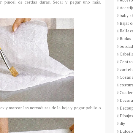
zar pincel de cerdas duras. Secar y pegar uno más.
Acertij
baby s
Bajar 
Bellez
Bodas
borda
Cabell
Centro
coctel
Cosas 
costur
Cuader
Decora
lex y marcar las nervaduras de la hoja y pegar pabilo o
Decou
Dibujos
diy
Dulcer