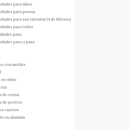
idades para niños
idades para pascua
idades para san valentin(14 de febrero)
idades para todos
idades paso
idades paso a paso
s
s con moldes
d
 en vidrio
cruz
s de cocina
s de postres
os caseros
do en aluminio