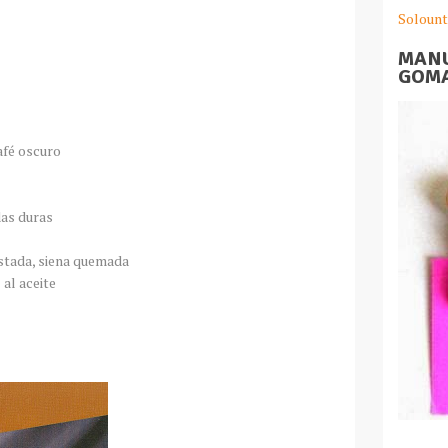
Solount
MANU
GOMA
café oscuro
das duras
ostada, siena quemada
 al aceite