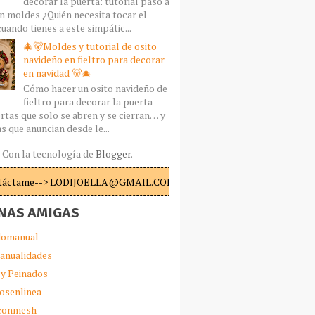
decorar la puerta: tutorial paso a
n moldes ¿Quién necesita tocar el
uando tienes a este simpátic...
🎄🐻Moldes y tutorial de osito
navideño en fieltro para decorar
en navidad 🐻🎄
Cómo hacer un osito navideño de
fieltro para decorar la puerta
rtas que solo se abren y se cierran… y
s que anuncian desde le...
Con la tecnología de
Blogger
.
táctame--> LODIJOELLA@GMAIL.COM
NAS AMIGAS
omanual
anualidades
 y Peinados
iosenlinea
sconmesh