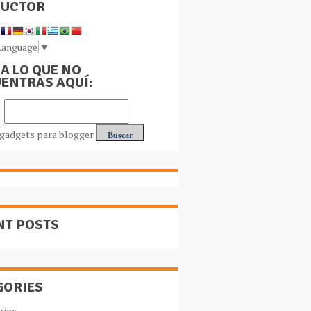
DUCTOR
Language
▼
A LO QUE NO
ENTRAS AQUÍ:
NT POSTS
GORIES
rios