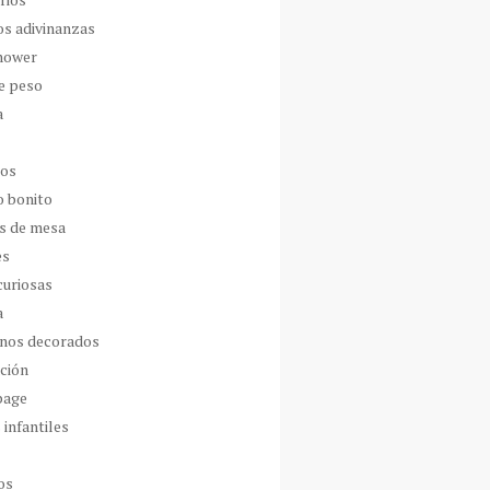
os adivinanzas
hower
de peso
a
dos
o bonito
s de mesa
es
curiosas
a
nos decorados
ción
page
 infantiles
os