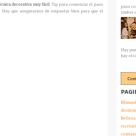
écnica decorativa muy fácil
.Tip para comenzar el paso
paso co
. Hay que asegurarnos de empastar bien para que el
timbre c
Hay pue
hay otra
Con
PAGI
Mimund
dtodom
Belleza
recetar
cosita