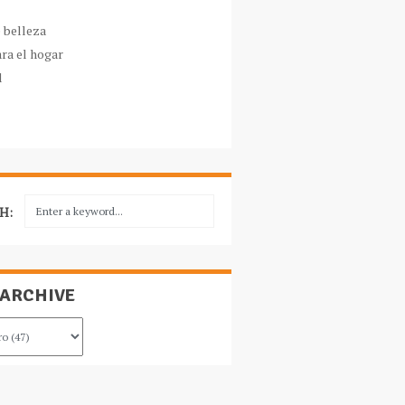
e belleza
ara el hogar
l
H:
 ARCHIVE