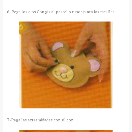
6.-Pega los ojos.Con gis al pastel o rubor pinta las mejillas.
7.-Pega las extremidades con silicón.