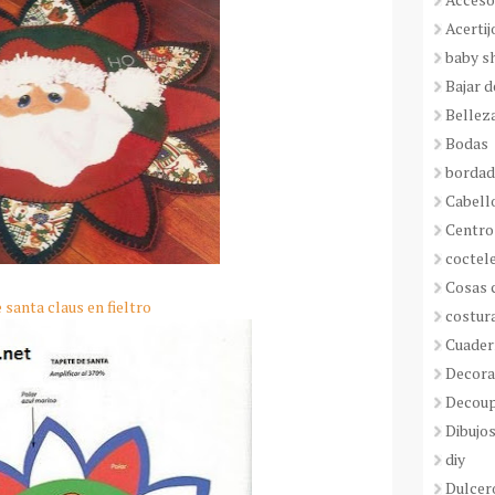
Acertij
baby s
Bajar 
Bellez
Bodas
borda
Cabell
Centro
coctel
Cosas 
santa claus en fieltro
costur
Cuader
Decora
Decou
Dibujos
diy
Dulcer