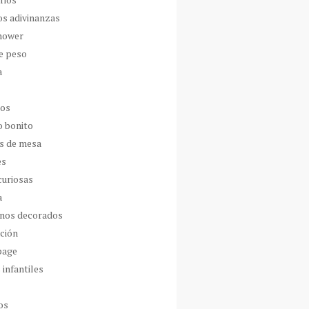
os adivinanzas
hower
de peso
a
dos
o bonito
s de mesa
es
curiosas
a
nos decorados
ción
page
 infantiles
os