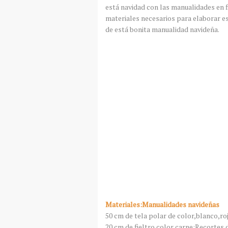
está navidad con las manualidades en f
materiales necesarios para elaborar est
de está bonita manualidad navideña.
Materiales:Manualidades navideñas
50 cm de tela polar de color,blanco,ro
20 cm de fieltro color carne:Recortes d