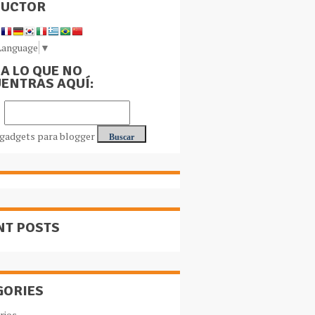
DUCTOR
Language
▼
A LO QUE NO
ENTRAS AQUÍ:
NT POSTS
GORIES
rios