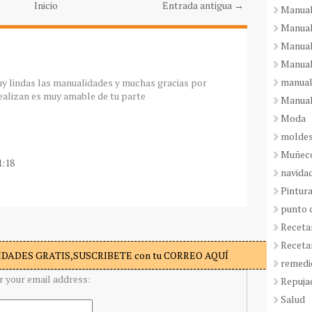
Inicio
Entrada antigua →
Manual
Manual
Manual
Manual
manual
uy lindas las manualidades y muchas gracias por
ealizan es muy amable de tu parte
Manual
Moda
molde
Muñeco
1:18
navida
Pintura
punto 
Receta
Receta
DADES GRATIS,SUSCRIBETE con tu CORREO AQUÍ
remedi
r your email address:
Repuja
Salud