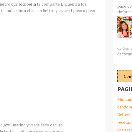
ieltro que
lodijoella
te comparte.Encuentra los
paso co
e lindo santa claus en fieltro y sigue el paso a paso
timbre c
de Grin
decorar 
Con
PAGI
Mimund
dtodom
Belleza
recetar
jo,azul marino y verde seco oscuro.
cosita
e fieltro azul claro y color carbón