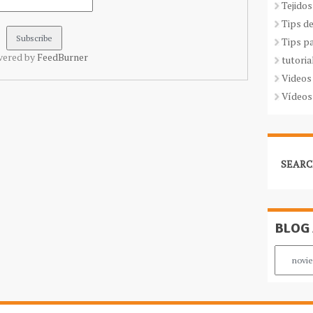
Tejidos
Tips d
Tips p
vered by
FeedBurner
tutoria
Videos
Vídeos
SEARC
BLOG