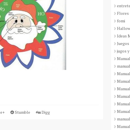
entret
Flores 
fomi
Hallo
Ideas 
Juegos
jugos y
Manual
manual
Manual
Manual
Manual
Manual
Manual
Manual
e+
Stumble
Digg
manual
Manuali