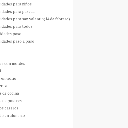
idades para niños
idades para pascua
idades para san valentin(14 de febrero)
idades para todos
idades paso
idades paso a paso
s
s con moldes
d
 en vidrio
cruz
s de cocina
s de postres
os caseros
do en aluminio