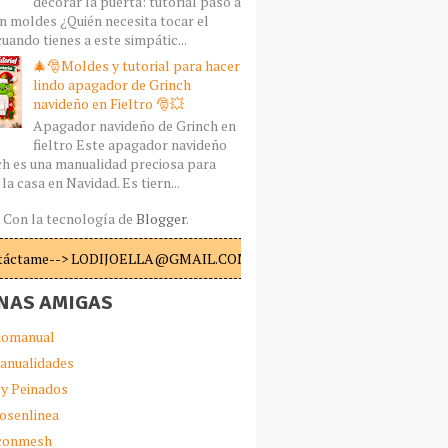
decorar la puerta: tutorial paso a
n moldes ¿Quién necesita tocar el
uando tienes a este simpátic...
🎄🎅Moldes y tutorial para hacer
lindo apagador de Grinch
navideño en Fieltro 🎅💥
Apagador navideño de Grinch en
fieltro Este apagador navideño
ch es una manualidad preciosa para
la casa en Navidad. Es tiern...
Con la tecnología de
Blogger
.
táctame--> LODIJOELLA@GMAIL.COM
NAS AMIGAS
omanual
anualidades
 y Peinados
iosenlinea
sconmesh