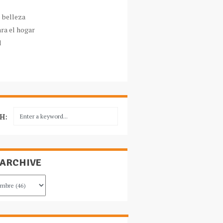
e belleza
ara el hogar
l
H:
 ARCHIVE