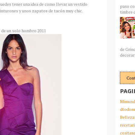
uedes tener una idea de como llevar un vestido
paso co
nturones y unos zapatos de tacón muy chic.
timbre c
 de un solo hombro 2011
de Grin
decorar 
Con
PAGI
Mimund
dtodom
Belleza
recetar
cosita