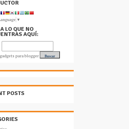
DUCTOR
Language
▼
A LO QUE NO
ENTRAS AQUÍ:
NT POSTS
GORIES
rios