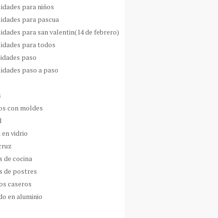
idades para niños
idades para pascua
idades para san valentin(14 de febrero)
idades para todos
idades paso
idades paso a paso
s
s con moldes
d
 en vidrio
cruz
s de cocina
s de postres
os caseros
do en aluminio