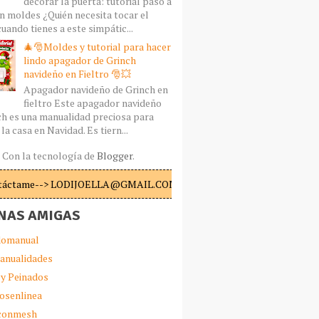
decorar la puerta: tutorial paso a
n moldes ¿Quién necesita tocar el
uando tienes a este simpátic...
🎄🎅Moldes y tutorial para hacer
lindo apagador de Grinch
navideño en Fieltro 🎅💥
Apagador navideño de Grinch en
fieltro Este apagador navideño
ch es una manualidad preciosa para
la casa en Navidad. Es tiern...
Con la tecnología de
Blogger
.
táctame--> LODIJOELLA@GMAIL.COM
NAS AMIGAS
omanual
anualidades
 y Peinados
iosenlinea
sconmesh