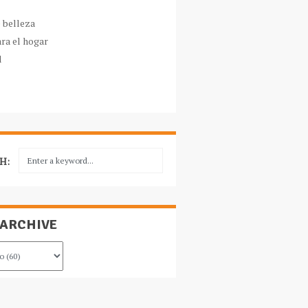
e belleza
ara el hogar
l
H:
 ARCHIVE