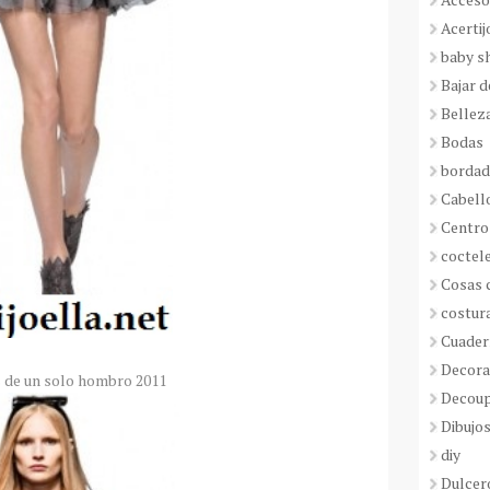
Acertij
baby s
Bajar 
Bellez
Bodas
borda
Cabell
Centro
coctel
Cosas 
costur
Cuader
Decora
 de un solo hombro 2011
Decou
Dibujos
diy
Dulcer