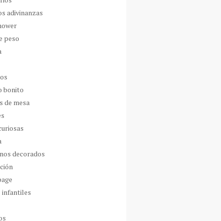
os adivinanzas
hower
de peso
a
dos
o bonito
s de mesa
es
curiosas
a
nos decorados
ción
page
 infantiles
os