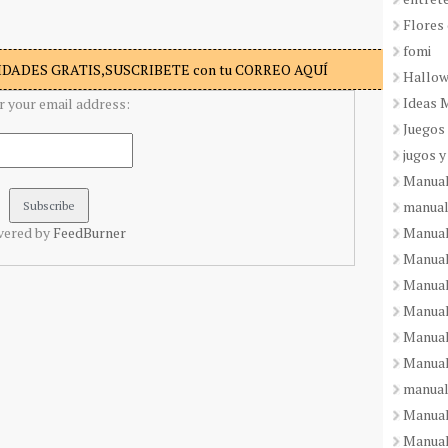
Flores 
fomi
DADES GRATIS,SUSCRIBETE con tu CORREO AQUÍ
Hallo
Ideas 
r your email address:
Juegos
jugos y
Manual
manual
Manual
vered by
FeedBurner
Manual
Manual
Manual
Manual
Manual
manual
Manuali
Manual