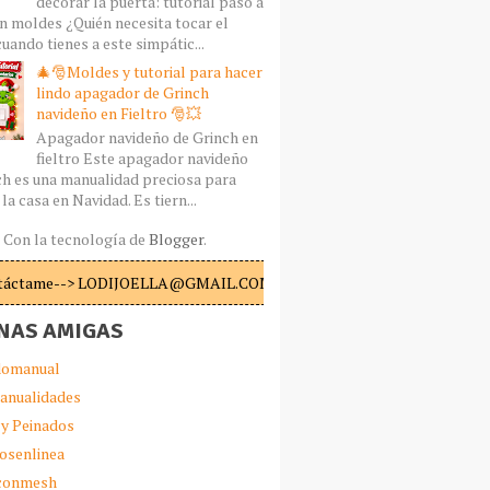
decorar la puerta: tutorial paso a
n moldes ¿Quién necesita tocar el
uando tienes a este simpátic...
🎄🎅Moldes y tutorial para hacer
lindo apagador de Grinch
navideño en Fieltro 🎅💥
Apagador navideño de Grinch en
fieltro Este apagador navideño
ch es una manualidad preciosa para
la casa en Navidad. Es tiern...
Con la tecnología de
Blogger
.
táctame--> LODIJOELLA@GMAIL.COM
NAS AMIGAS
omanual
anualidades
 y Peinados
iosenlinea
sconmesh