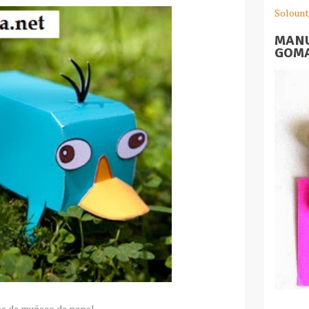
Solount
MANU
GOMA
s de muñeco de papel