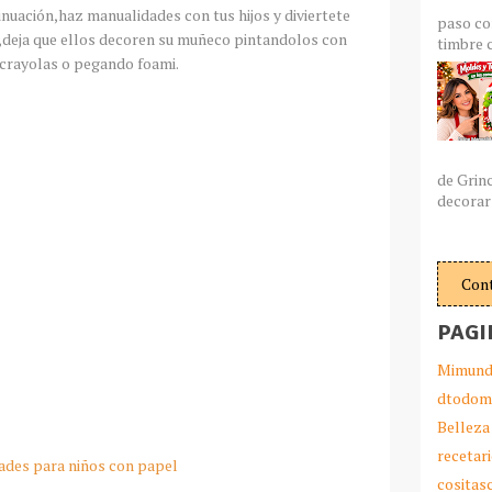
uación,haz manualidades con tus hijos y diviertete
paso co
deja que ellos decoren su muñeco pintandolos con
timbre c
crayolas o pegando foami.
de Grin
decorar 
Con
PAGI
Mimund
dtodom
Belleza
recetar
ades para niños con papel
cosita