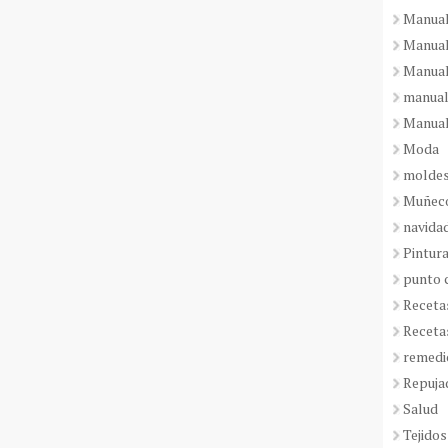
Manual
Manual
Manual
manual
Manual
Moda
molde
Muñeco
navida
Pintura
punto 
Receta
Receta
remedi
Repuja
Salud
Tejidos