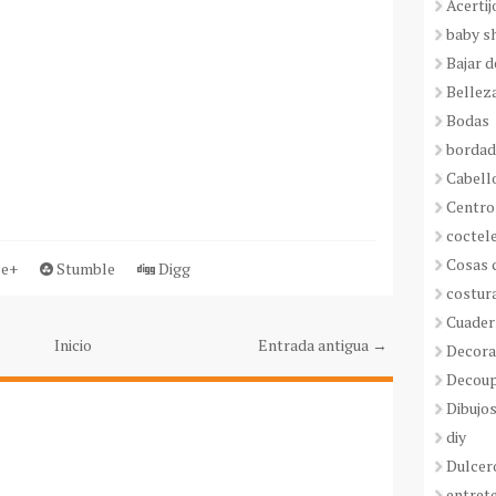
Acertij
baby s
Bajar 
Bellez
Bodas
borda
Cabell
Centro
coctel
Cosas 
e+
Stumble
Digg
costur
Cuader
Inicio
Entrada antigua →
Decora
Decou
Dibujos
diy
Dulcer
entret