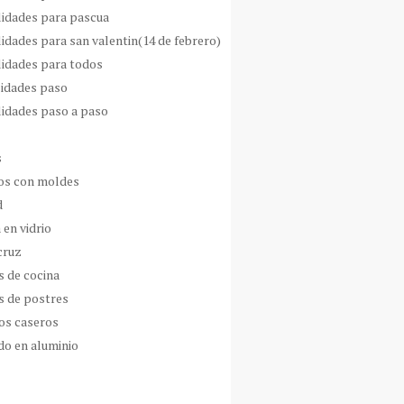
idades para pascua
idades para san valentin(14 de febrero)
idades para todos
idades paso
idades paso a paso
s
s con moldes
d
 en vidrio
cruz
s de cocina
s de postres
os caseros
do en aluminio