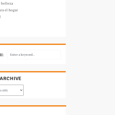
e belleza
ara el hogar
l
H:
 ARCHIVE