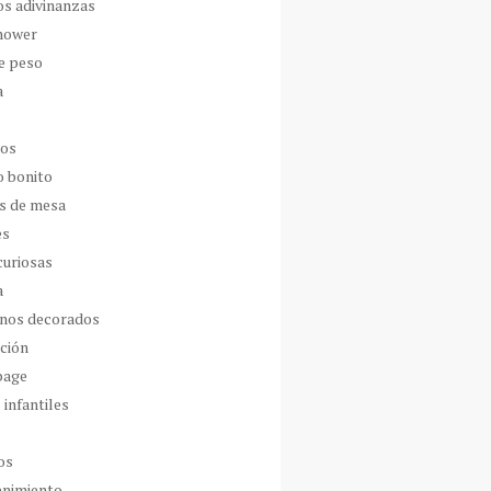
os adivinanzas
hower
de peso
a
dos
o bonito
s de mesa
es
curiosas
a
nos decorados
ción
page
 infantiles
os
enimiento