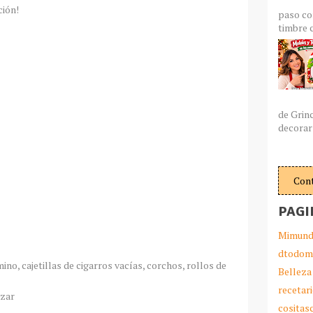
ción!
paso co
timbre c
de Grin
decorar 
Con
PAGI
Mimund
dtodom
ino, cajetillas de cigarros vacías, corchos, rollos de
Belleza
recetar
izar
cosita