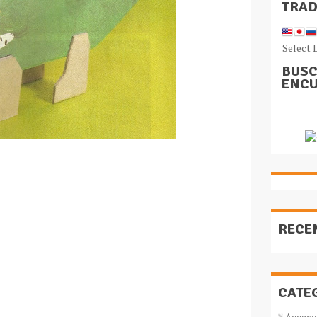
TRA
Select 
BUSC
ENCU
RECE
CATE
Acceso