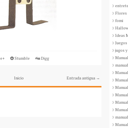
entret
Flores 
fomi
Hallo
Ideas 
Juegos
jugos y
Manual
e+
Stumble
Digg
manual
Manual
Inicio
Entrada antigua →
Manual
Manual
Manual
Manual
Manual
manual
Manuali