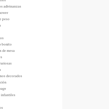
os adivinanzas
hower
de peso
a
dos
o bonito
s de mesa
es
curiosas
a
nos decorados
ción
page
 infantiles
os