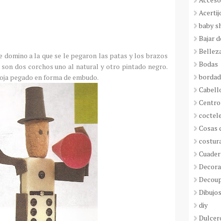
Acertij
baby s
Bajar 
Bellez
e domino a la que se le pegaron las patas y los brazos
Bodas
o son dos corchos uno al natural y otro pintado negro.
borda
roja pegado en forma de embudo.
Cabell
Centro
coctel
Cosas 
costur
Cuader
Decora
Decou
Dibujos
diy
Dulcer