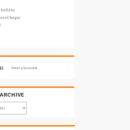
e belleza
ara el hogar
l
H:
 ARCHIVE