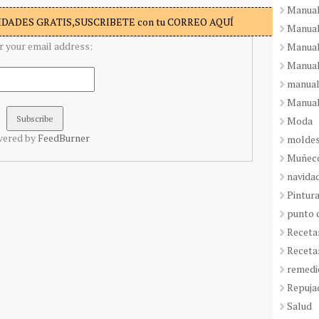
Manual
DADES GRATIS,SUSCRIBETE con tu CORREO AQUÍ
Manual
r your email address:
Manual
Manual
manual
Manual
Moda
vered by
FeedBurner
molde
Muñeco
navida
Pintura
punto 
Receta
Receta
remedi
Repuja
Salud