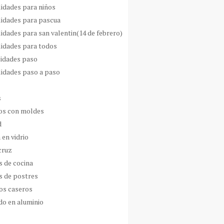
idades para niños
idades para pascua
idades para san valentin(14 de febrero)
idades para todos
idades paso
idades paso a paso
s
s con moldes
d
 en vidrio
cruz
s de cocina
s de postres
os caseros
do en aluminio