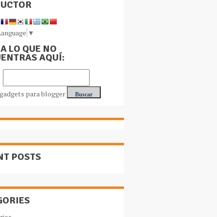
DUCTOR
Language
▼
A LO QUE NO
ENTRAS AQUÍ:
NT POSTS
GORIES
rios