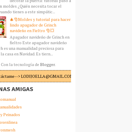
decorar la puerta: tutorial paso a
n moldes ¿Quién necesita tocar el
uando tienes a este simpátic...
🎄🎅Moldes y tutorial para hacer
lindo apagador de Grinch
navideño en Fieltro 🎅💥
Apagador navideño de Grinch en
fieltro Este apagador navideño
ch es una manualidad preciosa para
la casa en Navidad. Es tiern...
Con la tecnología de
Blogger
.
táctame--> LODIJOELLA@GMAIL.COM
NAS AMIGAS
omanual
anualidades
 y Peinados
iosenlinea
sconmesh