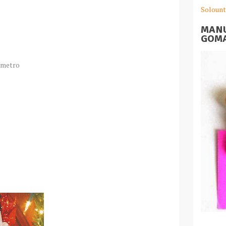
Solount
MANU
GOMA
ámetro