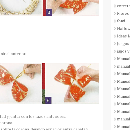
entret
Flores 
fomi
Hallo
Ideas 
Juegos
jugos y
ir al anterior.
Manual
manual
Manual
Manual
Manual
Manual
Manual
Manual
tad y juntar con los lazos anteriores.
manual
 corona.
Manuali
 sobre la corona, dejando espacios entre canela y