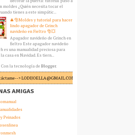
decorar la puerta: tutorial paso a
n moldes ¿Quién necesita tocar el
uando tienes a este simpátic...
🎄🎅Moldes y tutorial para hacer
lindo apagador de Grinch
navideño en Fieltro 🎅💥
Apagador navideño de Grinch en
fieltro Este apagador navideño
ch es una manualidad preciosa para
la casa en Navidad. Es tiern...
Con la tecnología de
Blogger
.
táctame--> LODIJOELLA@GMAIL.COM
NAS AMIGAS
omanual
anualidades
 y Peinados
iosenlinea
sconmesh