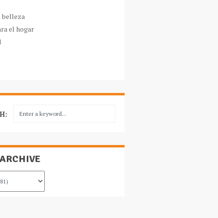
e belleza
ara el hogar
l
H:
 ARCHIVE