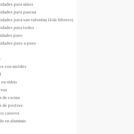
idades para niños
idades para pascua
idades para san valentin(14 de febrero)
idades para todos
idades paso
idades paso a paso
s
s con moldes
d
 en vidrio
cruz
s de cocina
s de postres
os caseros
do en aluminio