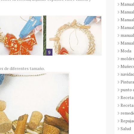
Manual
Manual
Manual
Manual
manual
Manual
Moda
molde
Muñeco
os de diferentes tamaño.
navida
Pintura
punto 
Receta
Receta
remedi
Repuja
Salud