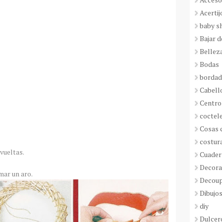
Acertij
baby s
Bajar 
Bellez
Bodas
borda
Cabell
Centro
coctel
Cosas 
costur
vueltas.
Cuader
Decora
mar un aro.
Decou
Dibujos
diy
Dulcer