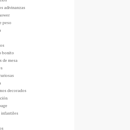
os adivinanzas
hower
de peso
a
dos
o bonito
s de mesa
es
curiosas
a
nos decorados
ción
page
 infantiles
os