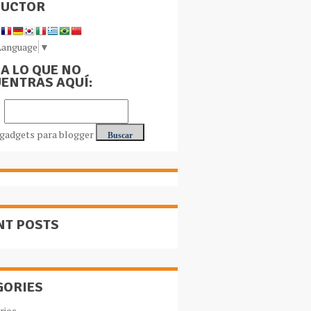
DUCTOR
Language
▼
A LO QUE NO
ENTRAS AQUÍ:
NT POSTS
GORIES
rios