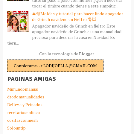
tutorial paso a paso con moldes ¿Quién necesita
tocar el timbre cuando tienes a este simpátic...
🎄🎅Moldes y tutorial para hacer lindo apagador
de Grinch navideño en Fieltro 🎅💥
Apagador navideño de Grinch en fieltro Este
apagador navideño de Grinch es una manualidad
preciosa para decorar la casa en Navidad. Es
tiern...
Con la tecnología de
Blogger
.
Contáctame--> LODIJOELLA@GMAIL.COM
PAGINAS AMIGAS
Mimundomanual
dtodomanualidades
Belleza y Peinados
recetariosenlinea
cositasconmesh
Solountip