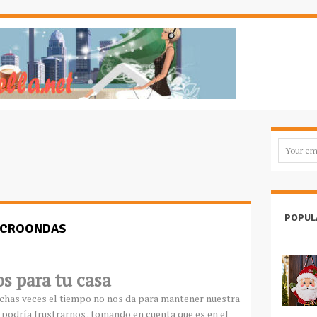
POPUL
ICROONDAS
s para tu casa
muchas veces el tiempo no nos da para mantener nuestra
l
podría
frustrarnos
. tomando en cuenta que es en el