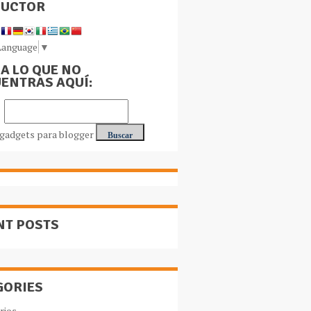
DUCTOR
Language
▼
A LO QUE NO
ENTRAS AQUÍ:
NT POSTS
GORIES
rios