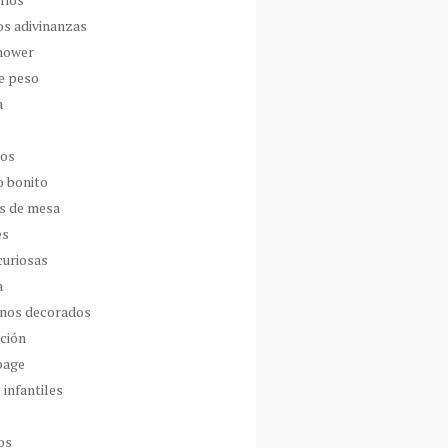
os adivinanzas
hower
de peso
a
dos
o bonito
s de mesa
es
curiosas
a
nos decorados
ción
page
 infantiles
os