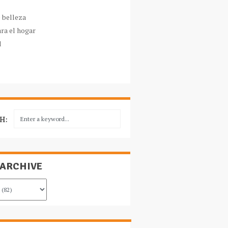
e belleza
ara el hogar
l
H:
 ARCHIVE