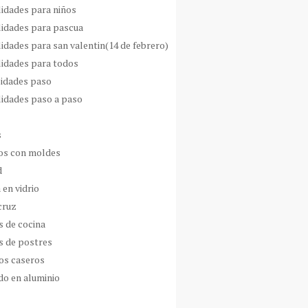
idades para niños
idades para pascua
idades para san valentin(14 de febrero)
idades para todos
idades paso
idades paso a paso
s
s con moldes
d
 en vidrio
cruz
s de cocina
s de postres
os caseros
do en aluminio