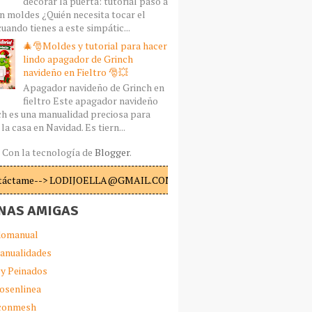
decorar la puerta: tutorial paso a
n moldes ¿Quién necesita tocar el
uando tienes a este simpátic...
🎄🎅Moldes y tutorial para hacer
lindo apagador de Grinch
navideño en Fieltro 🎅💥
Apagador navideño de Grinch en
fieltro Este apagador navideño
ch es una manualidad preciosa para
la casa en Navidad. Es tiern...
Con la tecnología de
Blogger
.
táctame--> LODIJOELLA@GMAIL.COM
NAS AMIGAS
omanual
anualidades
 y Peinados
iosenlinea
sconmesh