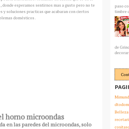
 , donde esperamos sentirnos mas a gusto pero no te
paso co
timbre c
es
y soluciones practicas que acabaran con ciertos
blemas
domésticos
.
de Grin
decorar 
Con
PAGI
Mimund
dtodom
Belleza
el horno microondas
recetar
da en las paredes del microondas, solo
cosita