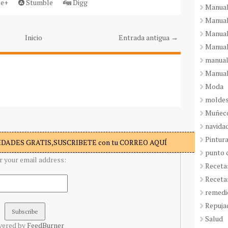
e+
Stumble
Digg
Manual
Manual
Manual
Inicio
Entrada antigua →
Manual
manual
Manual
Moda
molde
Muñeco
navida
Pintura
DADES GRATIS,SUSCRIBETE con tu CORREO AQUÍ
punto 
r your email address:
Receta
Receta
remedi
Repuja
Salud
vered by
FeedBurner