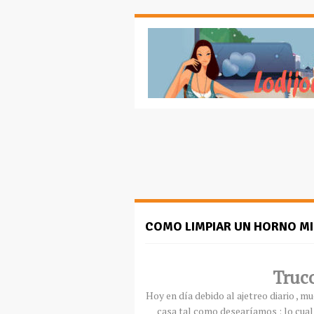
COMO LIMPIAR UN HORNO M
Truco
Hoy en
día
debido al ajetreo diario , 
casa tal como
desearíamos
; lo cua