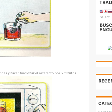
TRA
Select 
BUSC
ENCU
ndas y hacer f
uncionar
el artefacto por 3 minutos.
RECE
CATE
Acceso