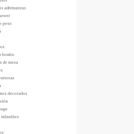
os adivinanzas
hower
de peso
a
dos
o bonito
s de mesa
es
curiosas
a
nos decorados
ción
page
 infantiles
os