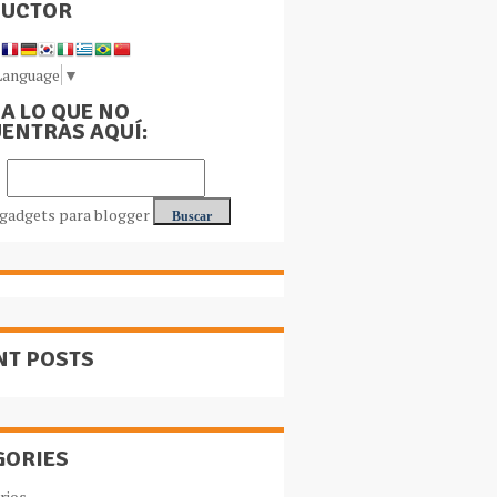
DUCTOR
Language
▼
A LO QUE NO
ENTRAS AQUÍ:
NT POSTS
GORIES
rios