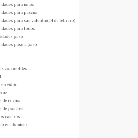
idades para niños
idades para pascua
idades para san valentin(14 de febrero)
idades para todos
idades paso
idades paso a paso
s
s con moldes
d
 en vidrio
cruz
s de cocina
s de postres
os caseros
do en aluminio