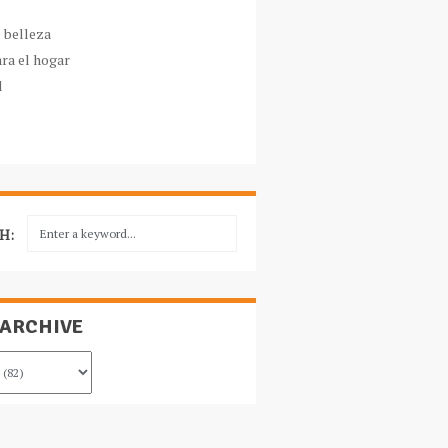
e belleza
ara el hogar
l
H:
 ARCHIVE