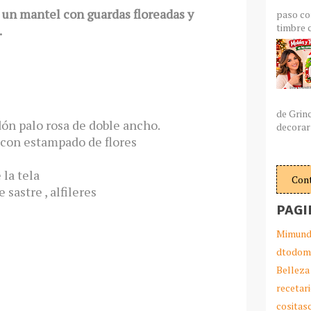
 un mantel con guardas floreadas y
paso co
timbre c
.
de Grin
dón palo rosa de doble ancho.
decorar 
 con estampado de flores
 la tela
Con
e sastre , alfileres
PAGI
Mimund
dtodom
Belleza
recetar
cosita