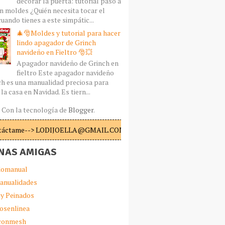
decorar la puerta: tutorial paso a
n moldes ¿Quién necesita tocar el
uando tienes a este simpátic...
🎄🎅Moldes y tutorial para hacer
lindo apagador de Grinch
navideño en Fieltro 🎅💥
Apagador navideño de Grinch en
fieltro Este apagador navideño
ch es una manualidad preciosa para
la casa en Navidad. Es tiern...
Con la tecnología de
Blogger
.
táctame--> LODIJOELLA@GMAIL.COM
NAS AMIGAS
omanual
anualidades
 y Peinados
iosenlinea
sconmesh