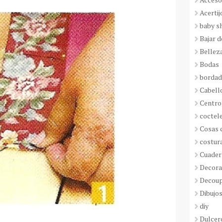
Acertij
baby s
Bajar 
Bellez
Bodas
borda
Cabell
Centro
coctel
Cosas 
costur
Cuader
Decora
Decou
Dibujos
diy
Dulcer