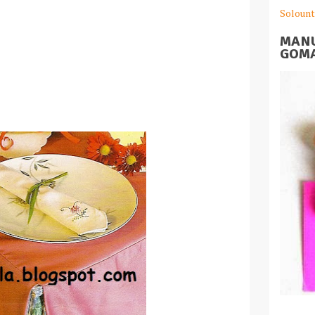
Solount
MANU
GOMA