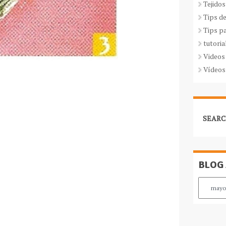
Tejidos
Tips d
Tips p
tutoria
Videos
Vídeos
SEARC
BLOG