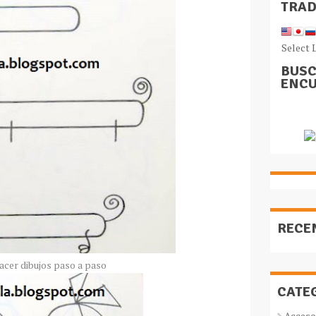
TRA
Select 
BUSC
ENCU
RECE
cer dibujos paso a paso
CATE
Acceso