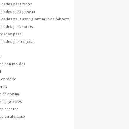
idades para niños
idades para pascua
idades para san valentin(14 de febrero)
idades para todos
idades paso
idades paso a paso
s
s con moldes
d
 en vidrio
cruz
s de cocina
s de postres
os caseros
do en aluminio