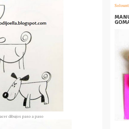
Solount
MANU
GOMA
cer dibujos paso a paso