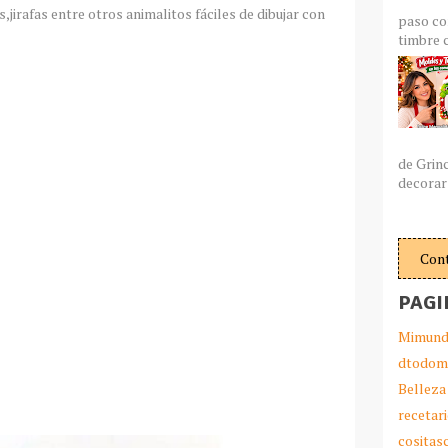
jirafas entre otros animalitos fáciles de dibujar con
paso co
timbre c
de Grin
decorar 
Con
PAGI
Mimund
dtodom
Belleza
cer dibujos paso a paso
recetar
cosita