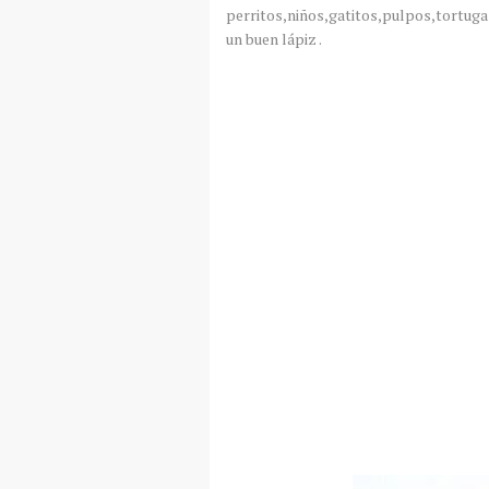
perritos,niños,gatitos,pulpos,tortugas,
un buen lápiz .
Como ha