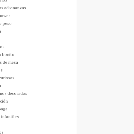
os adivinanzas
hower
de peso
a
dos
o bonito
s de mesa
es
curiosas
a
nos decorados
ción
page
 infantiles
os