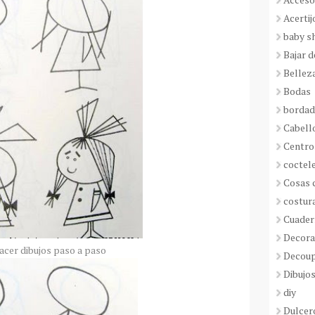
Acertij
baby s
Bajar 
Bellez
Bodas
borda
Cabell
Centro
coctel
Cosas 
costur
Cuader
Decora
cer dibujos paso a paso
Decou
Dibujos
diy
Dulcer