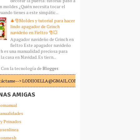
decorar la puerta: tutorial paso a
n moldes ¿Quién necesita tocar el
uando tienes a este simpátic...
🎄🎅Moldes y tutorial para hacer
lindo apagador de Grinch
navideño en Fieltro 🎅💥
Apagador navideño de Grinch en
fieltro Este apagador navideño
ch es una manualidad preciosa para
la casa en Navidad. Es tiern...
Con la tecnología de
Blogger
.
táctame--> LODIJOELLA@GMAIL.COM
NAS AMIGAS
omanual
anualidades
 y Peinados
iosenlinea
sconmesh