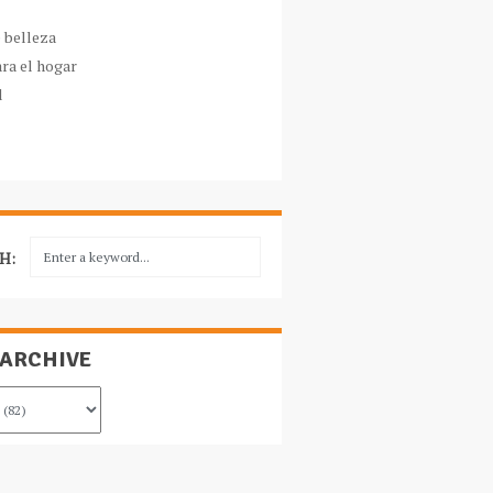
e belleza
ara el hogar
l
H:
 ARCHIVE