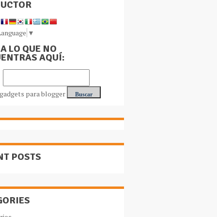
DUCTOR
Language
▼
A LO QUE NO
ENTRAS AQUÍ:
NT POSTS
GORIES
rios