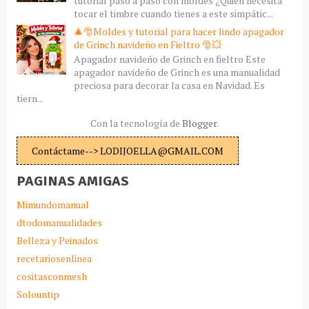
tutorial paso a paso con moldes ¿Quién necesita
tocar el timbre cuando tienes a este simpátic...
🎄🎅Moldes y tutorial para hacer lindo apagador
de Grinch navideño en Fieltro 🎅💥
Apagador navideño de Grinch en fieltro Este
apagador navideño de Grinch es una manualidad
preciosa para decorar la casa en Navidad. Es
tiern...
Con la tecnología de
Blogger
.
Contáctame--> LODIJOELLA@GMAIL.COM
PAGINAS AMIGAS
Mimundomanual
dtodomanualidades
Belleza y Peinados
recetariosenlinea
cositasconmesh
Solountip