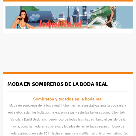
MODA EN SOMBREROS DE LA BODA REAL
Sombreros y tocados en la boda real
Moda en sombreros de la boda real. Hubo muchas espectativas ante la boda real y
entre ellos estan los invitados, reyes, princesas y estrellas famosas como Elton John,
Victoria y David Beckham, fueron foco de todas las miradas. Tanto el vestido de la
novia, como la moda en sombreros y tocados de las invitadas serán un icono de
moda y glamour en este 2011 fecha en que Kate y Willian se unieron en matrimonio.