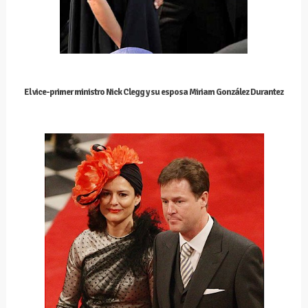
El vice-primer ministro Nick Clegg y su esposa Miriam González Durantez